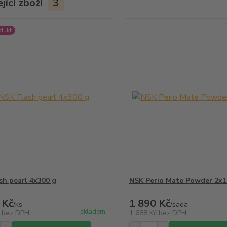
jící zboží
3
dukt
sh pearl 4x300 g
NSK Perio Mate Powder 2x1
 Kč
1 890 Kč
/
ks
/
sada
skladem
č
bez DPH
1 688 Kč
bez DPH