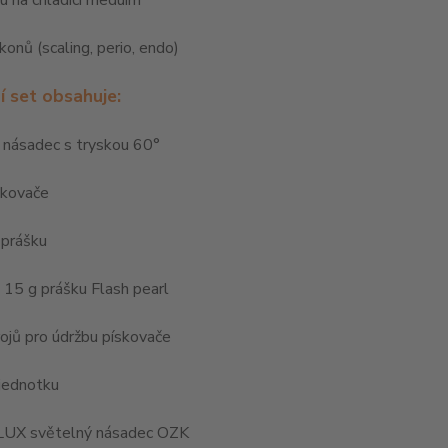
u na chladící meduim
konů (scaling, perio, endo)
í set obsahuje:
 násadec s tryskou 60°
skovače
 prášku
 15 g prášku Flash pearl
ojů pro údržbu pískovače
 jednotku
 LUX světelný násadec OZK