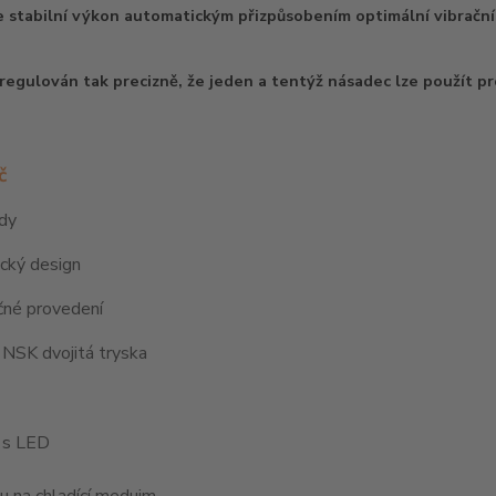
 stabilní výkon automatickým přizpůsobením optimální vibrační f
regulován tak precizně, že jeden a tentýž násadec lze použít p
č
ody
cký design
čné provedení
í NSK dvojitá tryska
 s LED