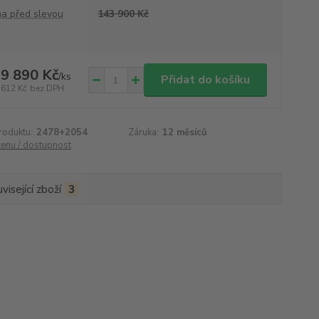
a před slevou
143 900 Kč
9 890 Kč
/
ks
Přidat do košíku
 612 Kč
bez DPH
roduktu:
2478+2054
Záruka:
12 měsíců
cenu / dostupnost
visející zboží
3