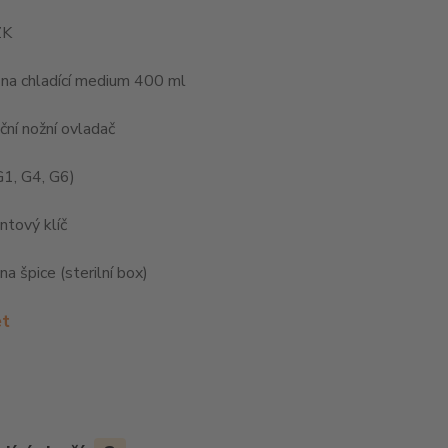
ZK
na chladící medium 400 ml
ční nožní ovladač
G1, G4, G6)
tový klíč
na špice (sterilní box)
et