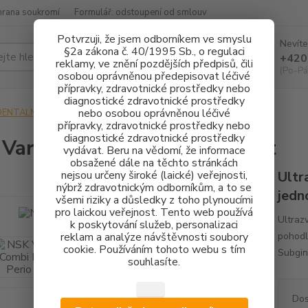
hrana soukromí
Formulář: odstoupení od smlouv
Potvrzuji, že jsem odborníkem ve smyslu
Nevíte
§2a zákona č. 40/1995 Sb., o regulaci
Hledat
+420
reklamy, ve znění pozdějších předpisů, čili
(Po-Pá
osobou oprávněnou předepisovat léčivé
přípravky, zdravotnické prostředky nebo
diagnostické zdravotnické prostředky
nebo osobou oprávněnou léčivé
DENTALNÍ HYGIENA
NSK Varios Combi Pro + Perio set
přípravky, zdravotnické prostředky nebo
diagnostické zdravotnické prostředky
Varios Combi Pro + Perio set
vydávat. Beru na vědomí, že informace
obsažené dále na těchto stránkách
nejsou určeny široké (laické) veřejnosti,
Ultr
nýbrž zdravotnickým odborníkům, a to se
jedn
všemi riziky a důsledky z toho plynoucími
pro laickou veřejnost. Tento web používá
Ultraz
k poskytování služeb, personalizaci
reklam a analýze návštěvnosti soubory
pohodl
cookie. Používáním tohoto webu s tím
Subgin
souhlasíte.
Dos