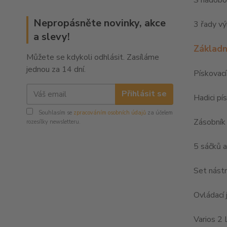
S nádobo
Nepropásněte novinky, akce
3 řady vý
a slevy!
Základn
Můžete se kdykoli odhlásit. Zasíláme
jednou za 14 dní.
Pískovací
Přihlásit se
Hadici pí
Souhlasím se
zpracováním osobních údajů
za účelem
Zásobník
rozesílky newsletteru.
5 sáčků a
Set nástr
Ovládací
Varios 2