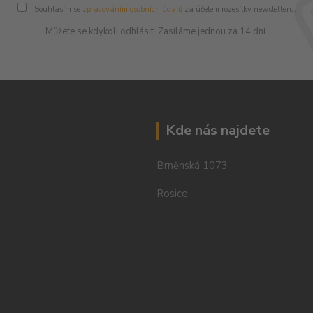
Souhlasím se
zpracováním osobních údajů
za účelem rozesílky newsletteru.
Můžete se kdykoli odhlásit. Zasíláme jednou za 14 dní.
Kde nás najdete
Brněnská 1073
Rosice