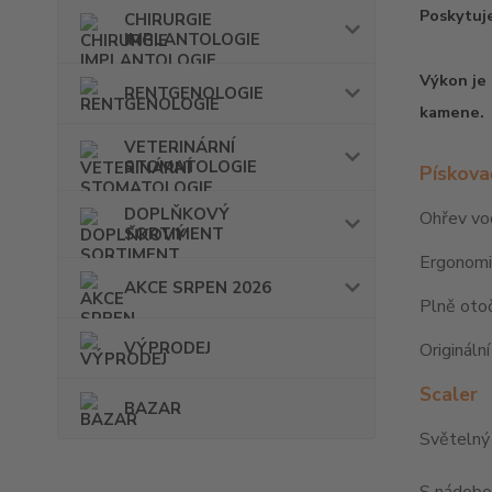
Poskytuje
CHIRURGIE
IMPLANTOLOGIE
Výkon je 
RENTGENOLOGIE
kamene.
VETERINÁRNÍ
STOMATOLOGIE
Pískova
DOPLŇKOVÝ
Ohřev v
SORTIMENT
Ergonomi
AKCE SRPEN 2026
Plně oto
VÝPRODEJ
Origináln
Scaler
BAZAR
Světelný