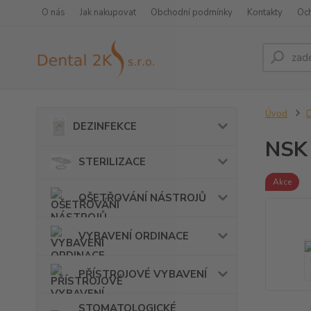
O nás
Jak nakupovat
Obchodní podmínky
Kontakty
Oc
Úvod
DEZINFEKCE
NSK 
STERILIZACE
Akce
OŠETŘOVÁNÍ NÁSTROJŮ
VYBAVENÍ ORDINACE
PŘÍSTROJOVÉ VYBAVENÍ
STOMATOLOGICKÉ