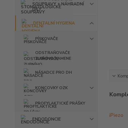
SOUPRAVY + NÁHRADNÍ
DÍLY
DENTALNÍ HYGIENA
PÍSKOVAČE
ODSTRAŇOVAČE
ZUBNÍHO KAMENE
NÁSADCE PRO DH
Kompl
KONCOVKY OZK
Komple
PROFYLAKTICKÉ PRÁŠKY
iPiezo
ENDODONCIE