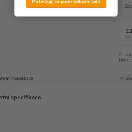
Potvrzuji, že jsem odborníkem
Cen
13
115
Číslo p
Hlídat 
etní specifikace
Sou
tní specifikace