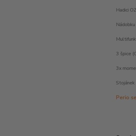
Hadici O
Nádobku 
Multifunk
3 špice (
3x momen
Stojánek 
Perio s