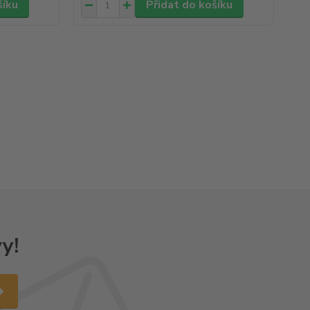
šíku
Přidat do košíku
y!