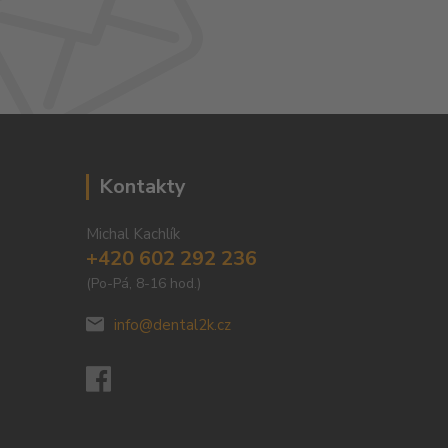
Kontakty
Michal Kachlík
+420 602 292 236
(Po-Pá, 8-16 hod.)
info@dental2k.cz