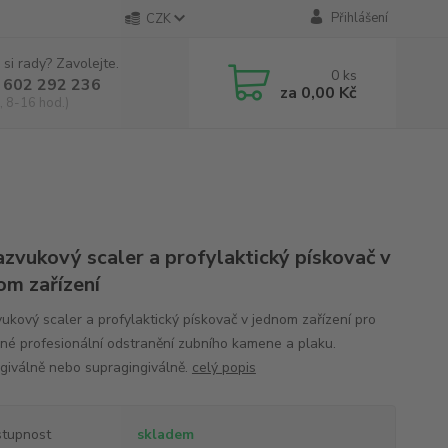
Přihlášení
CZK
 si rady? Zavolejte.
0
ks
 602 292 236
za
0,00 Kč
, 8-16 hod.)
azvukový scaler a profylaktický pískovač v
om zařízení
vukový scaler a profylaktický pískovač v jednom zařízení pro
né profesionální odstranění zubního kamene a plaku.
giválně nebo supragingiválně.
celý popis
tupnost
skladem