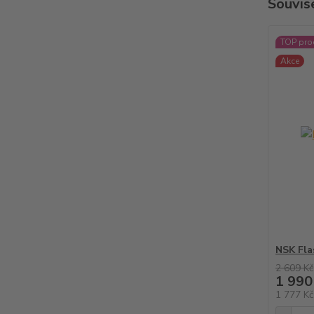
Souvise
TOP pro
Akce
NSK Fla
2 609 Kč
1 990
1 777 K