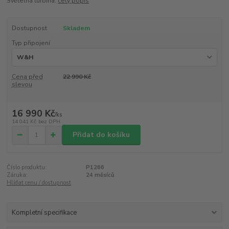
Světelná turbína.
celý popis
Dostupnost
Skladem
Typ připojení
Cena před
22 990 Kč
slevou
16 990 Kč
/
ks
14 041 Kč
bez DPH
Přidat do košíku
Číslo produktu:
P1266
Záruka:
24 měsíců
Hlídat cenu / dostupnost
Kompletní specifikace