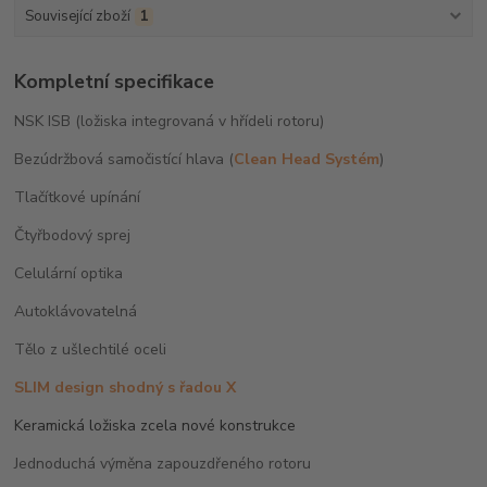
Související zboží
1
Kompletní specifikace
NSK ISB (ložiska integrovaná v hřídeli rotoru)
Bezúdržbová samočistící hlava (
Clean Head Systém
)
Tlačítkové upínání
Čtyřbodový sprej
Celulární optika
Autoklávovatelná
Tělo z ušlechtilé oceli
SLIM design shodný s řadou X
Keramická ložiska zcela nové konstrukce
Jednoduchá výměna zapouzdřeného rotoru