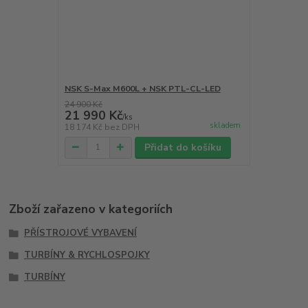
NSK S-Max M600L + NSK PTL-CL-LED
24 900 Kč
21 990 Kč
/
ks
skladem
18 174 Kč
bez DPH
Přidat do košíku
Zboží zařazeno v kategoriích
PŘÍSTROJOVÉ VYBAVENÍ
TURBÍNY & RYCHLOSPOJKY
TURBÍNY