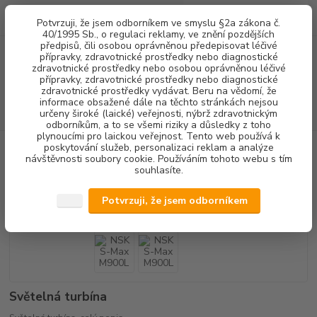
0
ks
+420 602 292 236
CZK
Potvrzuji, že jsem odborníkem ve smyslu §2a zákona č.
za
0,00 Kč
(Po-Pá, 8-16 hod.)
40/1995 Sb., o regulaci reklamy, ve znění pozdějších
předpisů, čili osobou oprávněnou předepisovat léčivé
přípravky, zdravotnické prostředky nebo diagnostické
Menu
zdravotnické prostředky nebo osobou oprávněnou léčivé
přípravky, zdravotnické prostředky nebo diagnostické
zdravotnické prostředky vydávat. Beru na vědomí, že
informace obsažené dále na těchto stránkách nejsou
Hledat
určeny široké (laické) veřejnosti, nýbrž zdravotnickým
odborníkům, a to se všemi riziky a důsledky z toho
plynoucími pro laickou veřejnost. Tento web používá k
poskytování služeb, personalizaci reklam a analýze
Úvod
PŘÍSTROJOVÉ VYBAVENÍ
NSK S-Max M900L
návštěvnosti soubory cookie. Používáním tohoto webu s tím
souhlasíte.
NSK S-Max M900L
Potvrzuji, že jsem odborníkem
Světelná turbína