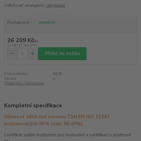
Odlučovač amalgámu.
celý popis
Dostupnost
skladem
26 209 Kč
/
ks
21 660 Kč
bez DPH
Přidat do košíku
Číslo produktu:
0178
Záruka:
∞
Hlídat cenu / dostupnost
Kompletní specifikace
Účinnost větší než normou ČSN EN ISO 11343
požadovaných 95% (min. 98,49%).
Certifikát vydán Institutem pro testování a certifikaci s platností