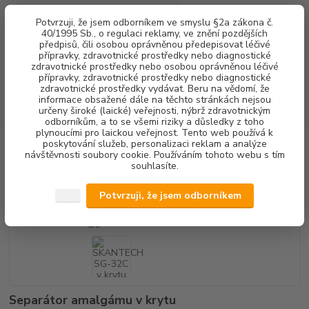
0
ks
+420 602 292 236
CZK
Potvrzuji, že jsem odborníkem ve smyslu §2a zákona č.
za
0,00 Kč
(Po-Pá, 8-16 hod.)
40/1995 Sb., o regulaci reklamy, ve znění pozdějších
předpisů, čili osobou oprávněnou předepisovat léčivé
přípravky, zdravotnické prostředky nebo diagnostické
Menu
zdravotnické prostředky nebo osobou oprávněnou léčivé
přípravky, zdravotnické prostředky nebo diagnostické
zdravotnické prostředky vydávat. Beru na vědomí, že
informace obsažené dále na těchto stránkách nejsou
Hledat
určeny široké (laické) veřejnosti, nýbrž zdravotnickým
odborníkům, a to se všemi riziky a důsledky z toho
plynoucími pro laickou veřejnost. Tento web používá k
poskytování služeb, personalizaci reklam a analýze
Úvod
STOMATOLOGICKÉ SOUPRAVY + NÁHRADNÍ DÍLY
SEPARÁTORY
návštěvnosti soubory cookie. Používáním tohoto webu s tím
AMALGÁMU
SKANTECH SG-32C v krytu
souhlasíte.
SKANTECH SG-32C v krytu
Potvrzuji, že jsem odborníkem
Separátor amalgámu v krytu