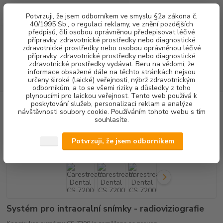
0
ks
+420 602 292 236
CZK
Potvrzuji, že jsem odborníkem ve smyslu §2a zákona č.
za
0,00 Kč
(Po-Pá, 8-16 hod.)
40/1995 Sb., o regulaci reklamy, ve znění pozdějších
předpisů, čili osobou oprávněnou předepisovat léčivé
přípravky, zdravotnické prostředky nebo diagnostické
Menu
zdravotnické prostředky nebo osobou oprávněnou léčivé
přípravky, zdravotnické prostředky nebo diagnostické
zdravotnické prostředky vydávat. Beru na vědomí, že
informace obsažené dále na těchto stránkách nejsou
Hledat
určeny široké (laické) veřejnosti, nýbrž zdravotnickým
odborníkům, a to se všemi riziky a důsledky z toho
plynoucími pro laickou veřejnost. Tento web používá k
poskytování služeb, personalizaci reklam a analýze
Úvod
RENTGENOLOGIE
Carestream Dental CS 7200
návštěvnosti soubory cookie. Používáním tohoto webu s tím
souhlasíte.
Carestream Dental CS 7200
Potvrzuji, že jsem odborníkem
Systém pro intraoralní snímky - radioviziografie