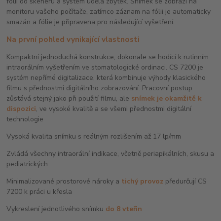
fólii do skeneru a systém udělá zbytek. Snímek se zobrazí na
monitoru vašeho počítače, zatímco záznam na fólii je automaticky
smazán a fólie je připravena pro následující vyšetření.
Na první pohled vynikající vlastnosti
Kompaktní jednoduchá konstrukce, dokonale se hodící k rutinním
intraorálním vyšetřením ve stomatologické ordinaci. CS 7200 je
systém nepřímé digitalizace, která kombinuje výhody klasického
filmu s přednostmi digitálního zobrazování. Pracovní postup
zůstává stejný jako při použití filmu, ale
snímek je okamžitě k
dispozici
, ve vysoké kvalitě a se všemi přednostmi digitální
technologie
Vysoká kvalita snímku s reálným rozlišením až 17 lp/mm
Zvládá všechny intraorální indikace, včetně periapikálních, skusu a
pediatrických
Minimalizované prostorové nároky a
tichý provoz
předurčují CS
7200 k práci u křesla
Vykreslení jednotlivého snímku
do 8 vteřin