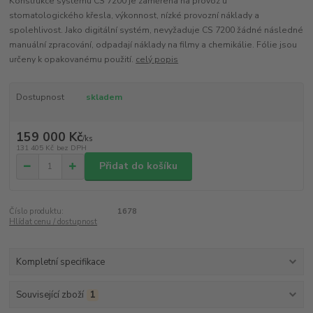
Konstrukce systému CS 7200 je zaměřena na provoz u
stomatologického křesla, výkonnost, nízké provozní náklady a
spolehlivost. Jako digitální systém, nevyžaduje CS 7200 žádné následné
manuální zpracování, odpadají náklady na filmy a chemikálie. Fólie jsou
určeny k opakovanému použití.
celý popis
Dostupnost
skladem
159 000 Kč
/
ks
131 405 Kč
bez DPH
Přidat do košíku
Číslo produktu:
1678
Hlídat cenu / dostupnost
Kompletní specifikace
Související zboží
1