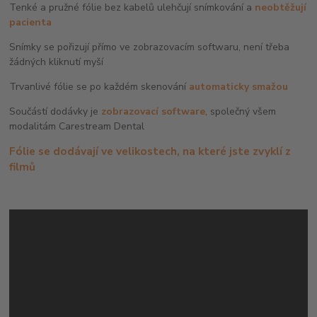
Tenké a pružné fólie bez kabelů ulehčují snímkování a
neobtěžují
pacienta
Snímky se pořizují přímo ve zobrazovacím softwaru, není třeba
žádných kliknutí myší
Trvanlivé fólie se po každém skenování
automaticky smažou
Součástí dodávky je
zobrazovací software
, společný všem
modalitám Carestream Dental
Fólie se dodávají ve velikostech, na které jste zvyklí z
filmů