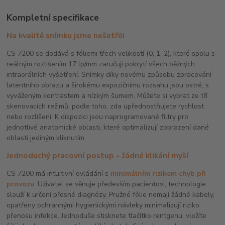
Kompletní specifikace
Na kvalitě snímku jsme nešetřili
CS 7200 se dodává s fóliemi třech velikostí (0, 1, 2), které spolu s
reálným rozlišením 17 lp/mm zaručují pokrytí všech běžných
intraorálních vyšetření. Snímky díky novému způsobu zpracování
latentního obrazu a širokému expozičnímu rozsahu jsou ostré, s
vyváženým kontrastem a nízkým šumem. Můžete si vybrat ze tří
skenovacích režimů, podle toho, zda upřednostňujete rychlost
nebo rozlišení. K dispozici jsou naprogramované filtry pro
jednotlivé anatomické oblasti, které optimalizují zobrazení dané
oblasti jediným kliknutím. .
Jednoduchý pracovní postup - žádné klikání myší
CS 7200 má intuitivní ovládání s
minimálním rizikem chyb při
provozu
. Uživatel se věnuje především pacientovi, technologie
slouží k určení přesné diagnózy. Pružné fólie nemají žádné kabely,
opatřeny ochrannými hygienickými návleky minimalizují riziko
přenosu infekce. Jednoduše stisknete tlačítko rentgenu, vložíte