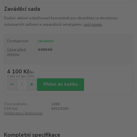
Zaváděcí sada
Duální, aktivní odpěňovací koncentrát pro dezinfekci a deodoraci
odsávacích zařízení a separátorů amalgámu.
celý popis
Dostupnost
skladem
Cena před
4 500 Kč
slevou
4 100 Kč
/
ks
3 661 Kč
bez DPH
Přidat do košíku
Číslo produktu:
2260
EAN kód:
60010209
Hlídat cenu / dostupnost
Kompletní specifikace