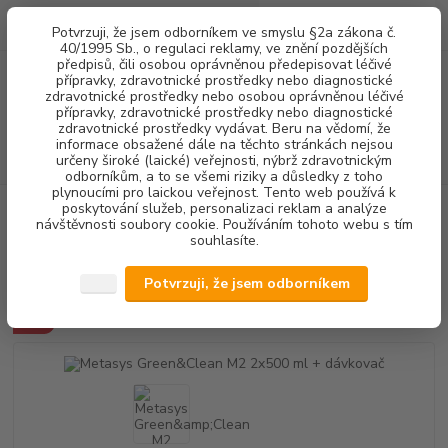
0
ks
+420 602 292 236
CZK
Potvrzuji, že jsem odborníkem ve smyslu §2a zákona č.
za
0,00 Kč
(Po-Pá, 8-16 hod.)
40/1995 Sb., o regulaci reklamy, ve znění pozdějších
předpisů, čili osobou oprávněnou předepisovat léčivé
přípravky, zdravotnické prostředky nebo diagnostické
Menu
zdravotnické prostředky nebo osobou oprávněnou léčivé
přípravky, zdravotnické prostředky nebo diagnostické
zdravotnické prostředky vydávat. Beru na vědomí, že
informace obsažené dále na těchto stránkách nejsou
Hledat
určeny široké (laické) veřejnosti, nýbrž zdravotnickým
odborníkům, a to se všemi riziky a důsledky z toho
plynoucími pro laickou veřejnost. Tento web používá k
poskytování služeb, personalizaci reklam a analýze
Úvod
DEZINFEKCE
Metasys Green&Clean M2 2x500 ml + dávkovač
návštěvnosti soubory cookie. Používáním tohoto webu s tím
souhlasíte.
Metasys Green&Clean M2 2x500
ml + dávkovač
Potvrzuji, že jsem odborníkem
Akce