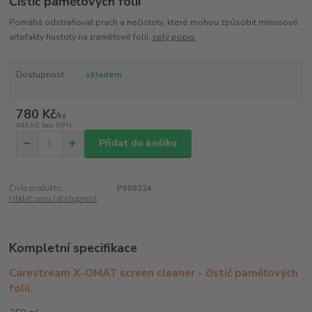
Čistič paměťových fólií
Pomáhá odstraňovat prach a nečistoty, které mohou způsobit mínusové
artefakty hustoty na paměťové folii.
celý popis
Dostupnost
skladem
780 Kč
/
ks
645 Kč
bez DPH
Přidat do košíku
Číslo produktu:
P000224
Hlídat cenu / dostupnost
Kompletní specifikace
Carestream X-OMAT screen cleaner - čistič paměťových
folií.