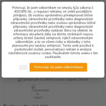
0
ks
+420 602 292 236
CZK
Potvrzuji, že jsem odborníkem ve smyslu §2a zákona č.
za
0,00 Kč
(Po-Pá, 8-16 hod.)
40/1995 Sb., o regulaci reklamy, ve znění pozdějších
předpisů, čili osobou oprávněnou předepisovat léčivé
přípravky, zdravotnické prostředky nebo diagnostické
Menu
zdravotnické prostředky nebo osobou oprávněnou léčivé
přípravky, zdravotnické prostředky nebo diagnostické
zdravotnické prostředky vydávat. Beru na vědomí, že
informace obsažené dále na těchto stránkách nejsou
Hledat
určeny široké (laické) veřejnosti, nýbrž zdravotnickým
odborníkům, a to se všemi riziky a důsledky z toho
plynoucími pro laickou veřejnost. Tento web používá k
poskytování služeb, personalizaci reklam a analýze
Úvod
RENTGENOLOGIE
Carestream X-OMAT screen cleaner 250 ml
návštěvnosti soubory cookie. Používáním tohoto webu s tím
souhlasíte.
Carestream X-OMAT screen
cleaner 250 ml
Potvrzuji, že jsem odborníkem