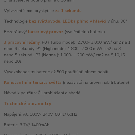
Širší světelné pole o průměru 10 mm
Vytvrzení 2 mm pryskyřice
za 1 sekundu
Technologie
bez světlovodu, LEDka přímo v hlavici
v úhlu 90°
Bezdrátový/
bateriový provoz
(vyměnitelná baterie)
3 pracovní režimy
: P0 (Turbo mode): 2.700- 3.000 mW/ cm2 na 1
nebo 3 sekundy; P1 (High mode): 1.800- 2.000 mW/ cm2 na 3
nebo 5 sekund ; P2 (Normal): 1.000- 1.200 mW/ cm2 na 5,10,15
nebo 20s
Vysokokapacitní baterie až 500 použití při plném nabití
Konstantní intenzita světla
(nezávislá na úrovni nabití baterie)
Návod k použití v ČJ, prohlášení o shodě
Technické parametry
Napájení: AC 100V- 240V, 50Hz/ 60Hz
Baterie: 3.7V/ 1400mAh