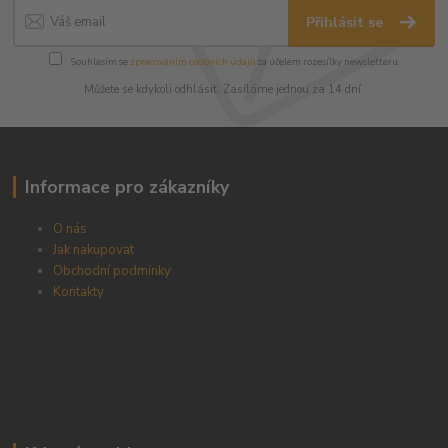
Přihlásit se
Souhlasím se
zpracováním osobních údajů
za účelem rozesílky newsletteru.
Můžete se kdykoli odhlásit. Zasíláme jednou za 14 dní.
Informace pro zákazníky
O nás
Jak nakupovat
Obchodní podmínky
Kontakty