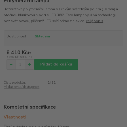
Polymerační lampa
Bezdrátová polymerační lampa s širokým světelným polem (10 mm) a
otočnou hliníkovou hlavicí s LED 360°. Tato lampa využívá technologii
bez světlovodu, přičemž LED svítí přímo z hlavice.
celý popis
Dostupnost
Skladem
8 410 Kč
/
ks
6 950 Kč
bez DPH
Přidat do košíku
Číslo produktu:
2482
Hlídat cenu / dostupnost
Kompletní specifikace
Vlastnosti