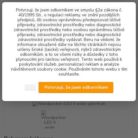
0
ks
+420 602 292 236
CZK
Potvrzuji, že jsem odborníkem ve smyslu §2a zákona č.
za
0,00 Kč
(Po-Pá, 8-16 hod.)
40/1995 Sb., o regulaci reklamy, ve znění pozdějších
předpisů, čili osobou oprávněnou předepisovat léčivé
přípravky, zdravotnické prostředky nebo diagnostické
Menu
zdravotnické prostředky nebo osobou oprávněnou léčivé
přípravky, zdravotnické prostředky nebo diagnostické
zdravotnické prostředky vydávat. Beru na vědomí, že
informace obsažené dále na těchto stránkách nejsou
Hledat
určeny široké (laické) veřejnosti, nýbrž zdravotnickým
odborníkům, a to se všemi riziky a důsledky z toho
plynoucími pro laickou veřejnost. Tento web používá k
poskytování služeb, personalizaci reklam a analýze
Úvod
ENDODONCIE
Woodpecker iLED II wide spectrum
návštěvnosti soubory cookie. Používáním tohoto webu s tím
souhlasíte.
Woodpecker iLED II wide
spectrum
Potvrzuji, že jsem odborníkem