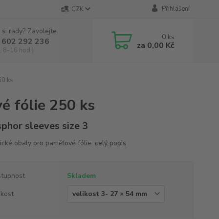
Přihlášení
CZK
 si rady? Zavolejte.
0
ks
 602 292 236
za
0,00 Kč
, 8-16 hod.)
50 ks
é fólie 250 ks
phor sleeves size 3
ické obaly pro paměťové fólie.
celý popis
tupnost
Skladem
ikost