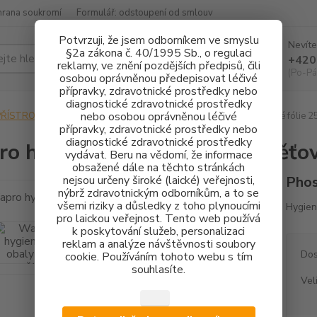
hrana soukromí
Formulář: odstoupení od smlouv
Potvrzuji, že jsem odborníkem ve smyslu
Nevíte
§2a zákona č. 40/1995 Sb., o regulaci
Hledat
+420
reklamy, ve znění pozdějších předpisů, čili
(Po-Pá
osobou oprávněnou předepisovat léčivé
přípravky, zdravotnické prostředky nebo
diagnostické zdravotnické prostředky
nebo osobou oprávněnou léčivé
PŘÍSTROJOVÉ VYBAVENÍ
Wapro hygienické obaly pro paměťové fólie 2
přípravky, zdravotnické prostředky nebo
diagnostické zdravotnické prostředky
o hygienické obaly pro paměťov
vydávat. Beru na vědomí, že informace
obsažené dále na těchto stránkách
nejsou určeny široké (laické) veřejnosti,
Phos
nýbrž zdravotnickým odborníkům, a to se
všemi riziky a důsledky z toho plynoucími
Hygien
pro laickou veřejnost. Tento web používá
k poskytování služeb, personalizaci
reklam a analýze návštěvnosti soubory
Dos
cookie. Používáním tohoto webu s tím
souhlasíte.
Vel