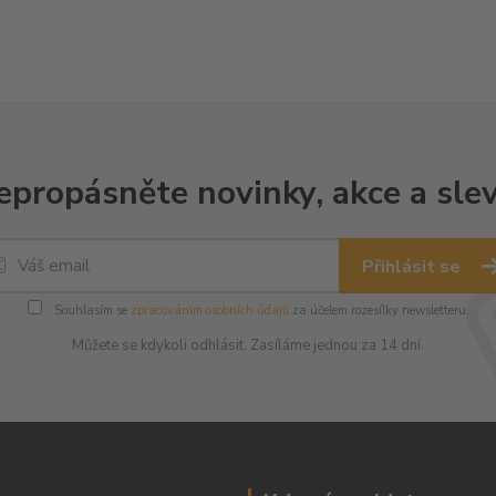
epropásněte novinky, akce a slev
Přihlásit se
Souhlasím se
zpracováním osobních údajů
za účelem rozesílky newsletteru.
Můžete se kdykoli odhlásit. Zasíláme jednou za 14 dní.