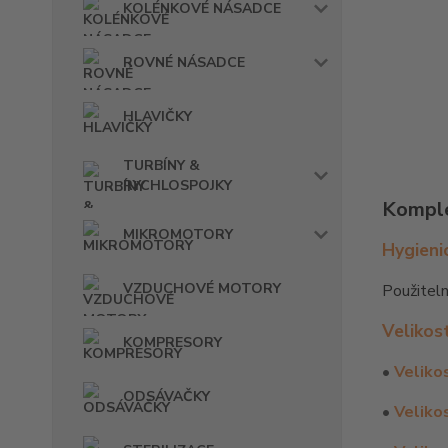
KOLÉNKOVÉ NÁSADCE
ROVNÉ NÁSADCE
HLAVIČKY
TURBÍNY &
RYCHLOSPOJKY
Komple
MIKROMOTORY
Hygieni
VZDUCHOVÉ MOTORY
Použitel
Velikos
KOMPRESORY
•
Veliko
ODSÁVAČKY
•
Veliko