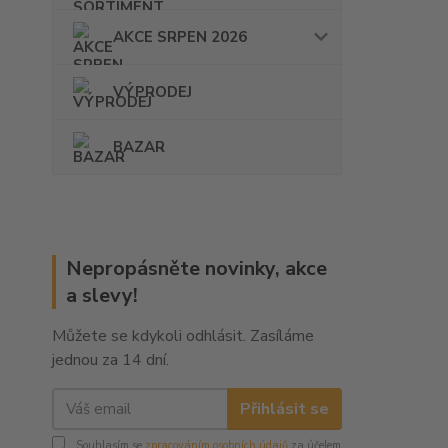
AKCE SRPEN 2026
VÝPRODEJ
BAZAR
Nepropásněte novinky, akce
a slevy!
Můžete se kdykoli odhlásit. Zasíláme
jednou za 14 dní.
Přihlásit se
Souhlasím se
zpracováním osobních údajů
za účelem