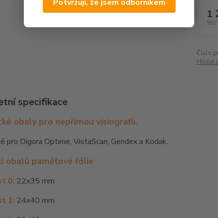
Potvrzuji, že jsem odborníkem
1 
992
Číslo p
Hlídat 
tní specifikace
cké obaly pro nepřímou visiografii.
né pro Digora Optime, VistaScan, Gendex a Kodak.
ti obalů paměťové fólie
st 0:
22x35 mm
st 1:
24x40 mm