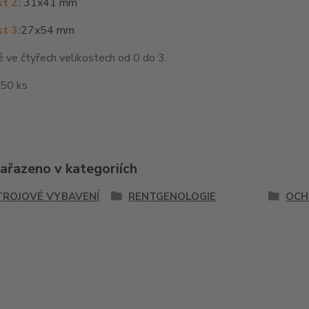
st 2:
31x41 mm
t 3:
27x54 mm
ve čtyřech velikostech od 0 do 3.
250 ks
zařazeno v kategoriích
TROJOVÉ VYBAVENÍ
RENTGENOLOGIE
OCH