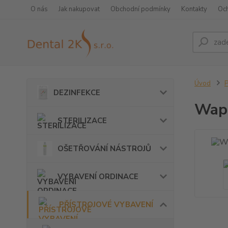
O nás
Jak nakupovat
Obchodní podmínky
Kontakty
Oc
Úvod
DEZINFEKCE
Wapr
STERILIZACE
OŠETŘOVÁNÍ NÁSTROJŮ
VYBAVENÍ ORDINACE
PŘÍSTROJOVÉ VYBAVENÍ