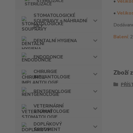
STERILIZACE
•
Veliko
•
Velikos
STOMATOLOGICKÉ
SOUPRAVY + NÁHRADNÍ
Dodávané 
DÍLY
Balení
: 
DENTALNÍ HYGIENA
ENDODONCIE
CHIRURGIE
Zboží 
IMPLANTOLOGIE
PŘÍS
RENTGENOLOGIE
VETERINÁRNÍ
STOMATOLOGIE
DOPLŇKOVÝ
SORTIMENT