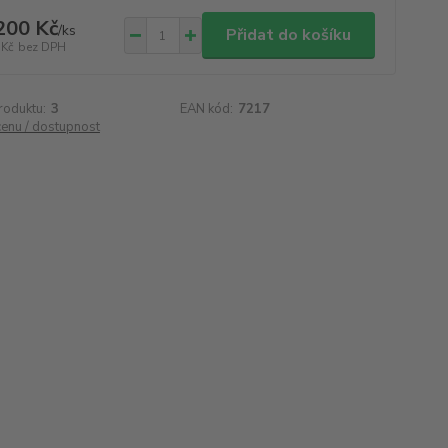
200 Kč
/
ks
Přidat do košíku
 Kč
bez DPH
roduktu:
3
EAN kód:
7217
cenu / dostupnost