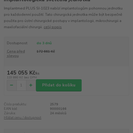
Implantmed PLUS SI-1023 nabízí implantologům pohonnou jednotku
pro každodenní použití. Tato chirurgická jednotka může být bezpečně
použita pro ústní chirurgické postupy v implantologii, mikrochirurgii a
maxilofaciální chirurgii.
celý popis
Dostupnost
do 3 dnů
Cena před
172 661 Kč
slevou
145 055 Kč
/
ks
119 880 Kč
bez DPH
Přidat do košíku
Číslo produktu:
2579
EAN kód:
90000166
Záruka:
24 měsíců
Hlídat cenu / dostupnost