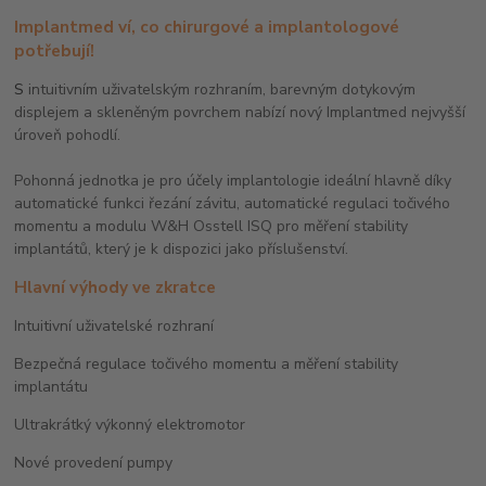
Implantmed ví, co chirurgové a implantologové
potřebují!
S
intuitivním uživatelským rozhraním, barevným dotykovým
displejem a skleněným povrchem nabízí nový Implantmed nejvyšší
úroveň pohodlí.
Pohonná jednotka je pro účely implantologie ideální hlavně díky
automatické funkci řezání závitu, automatické regulaci točivého
momentu a modulu W&H Osstell ISQ pro měření stability
implantátů, který je k dispozici jako příslušenství.
Hlavní výhody ve zkratce
Intuitivní uživatelské rozhraní
Bezpečná regulace točivého momentu a měření stability
implantátu
Ultrakrátký výkonný elektromotor
Nové provedení pumpy