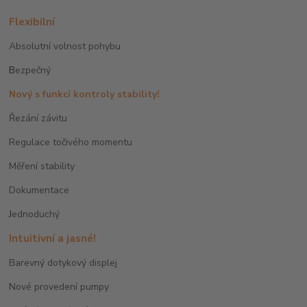
Flexibilní
Absolutní volnost pohybu
B
ezpečný
Nový s funkcí kontroly stability!
Řezání závitu
Regulace točivého momentu
Měření stability
Dokumentace
J
ednoduchý
Intuitivní a jasné!
Barevný dotykový displej
Nové provedení pumpy