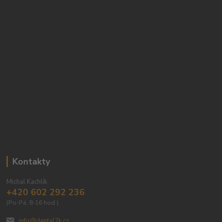
Kontakty
Michal Kachlík
+420 602 292 236
(Po-Pá, 8-16 hod.)
info@dental2k.cz