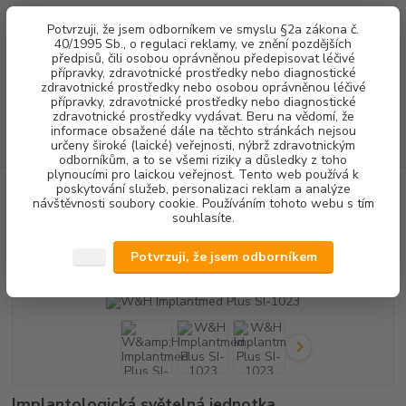
0
ks
+420 602 292 236
CZK
Potvrzuji, že jsem odborníkem ve smyslu §2a zákona č.
za
0,00 Kč
(Po-Pá, 8-16 hod.)
40/1995 Sb., o regulaci reklamy, ve znění pozdějších
předpisů, čili osobou oprávněnou předepisovat léčivé
přípravky, zdravotnické prostředky nebo diagnostické
Menu
zdravotnické prostředky nebo osobou oprávněnou léčivé
přípravky, zdravotnické prostředky nebo diagnostické
zdravotnické prostředky vydávat. Beru na vědomí, že
informace obsažené dále na těchto stránkách nejsou
Hledat
určeny široké (laické) veřejnosti, nýbrž zdravotnickým
odborníkům, a to se všemi riziky a důsledky z toho
plynoucími pro laickou veřejnost. Tento web používá k
poskytování služeb, personalizaci reklam a analýze
Úvod
CHIRURGIE IMPLANTOLOGIE
W&H Implantmed Plus SI-1023
návštěvnosti soubory cookie. Používáním tohoto webu s tím
souhlasíte.
W&H Implantmed Plus SI-1023
Potvrzuji, že jsem odborníkem
Akce
Implantologická světelná jednotka