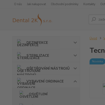
O nás
Jak nakupovat
Obchodní podmínky
Kontakty
Oc
Úvod
DEZINFEKCE
Tec
STERILIZACE
Novinka
OŠETŘOVÁNÍ NÁSTROJŮ
VYBAVENÍ ORDINACE
OSVĚTLENÍ