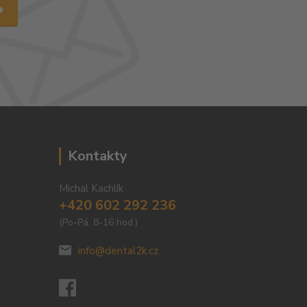
Kontakty
Michal Kachlík
+420 602 292 236
(Po-Pá, 8-16 hod.)
info@dental2k.cz