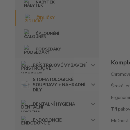
NÁBYTEK
ŽIDLIČKY
ČALOUNĚNÍ
PODSEDÁKY
Komple
PŘÍSTROJOVÉ VYBAVENÍ
Chromova
STOMATOLOGICKÉ
SOUPRAVY + NÁHRADNÍ
Široké, e
DÍLY
Ergonomi
DENTALNÍ HYGIENA
Tři pákov
ENDODONCIE
Možnost p