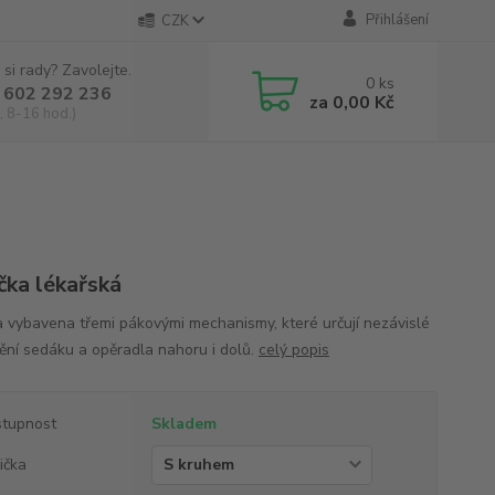
Přihlášení
CZK
 si rady? Zavolejte.
0
ks
 602 292 236
za
0,00 Kč
, 8-16 hod.)
ička lékařská
ka vybavena třemi pákovými mechanismy, které určují nezávislé
ění sedáku a opěradla nahoru i dolů.
celý popis
tupnost
Skladem
lička