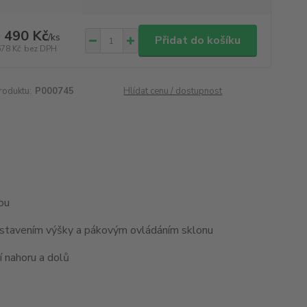
 490 Kč
/
ks
Přidat do košíku
678 Kč
bez DPH
roduktu:
P000745
Hlídat cenu / dostupnost
ou
astavením výšky a pákovým ovládáním sklonu
 nahoru a dolů