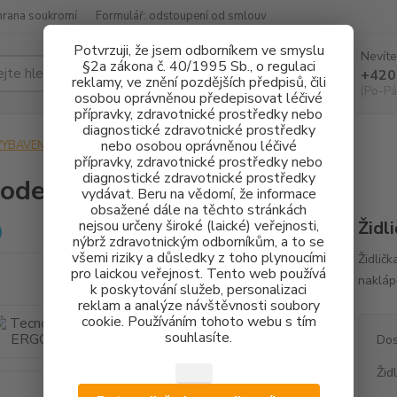
hrana soukromí
Formulář: odstoupení od smlouv
Potvrzuji, že jsem odborníkem ve smyslu
Nevíte
§2a zákona č. 40/1995 Sb., o regulaci
Hledat
+420
reklamy, ve znění pozdějších předpisů, čili
(Po-Pá
osobou oprávněnou předepisovat léčivé
přípravky, zdravotnické prostředky nebo
diagnostické zdravotnické prostředky
nebo osobou oprávněnou léčivé
VYBAVENÍ ORDINACE
ŽIDLIČKY
Tecnodent ERGO D
přípravky, zdravotnické prostředky nebo
diagnostické zdravotnické prostředky
nodent ERGO D
vydávat. Beru na vědomí, že informace
obsažené dále na těchto stránkách
nejsou určeny široké (laické) veřejnosti,
Židl
nýbrž zdravotnickým odborníkům, a to se
všemi riziky a důsledky z toho plynoucími
Židlič
pro laickou veřejnost. Tento web používá
nakláp
k poskytování služeb, personalizaci
reklam a analýze návštěvnosti soubory
cookie. Používáním tohoto webu s tím
souhlasíte.
Dos
Žid