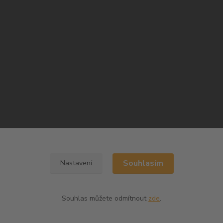
Souhlasím
Nastavení
Souhlas můžete odmítnout
zde
.