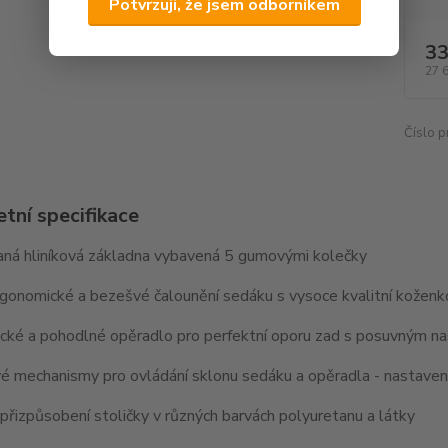
Potvrzuji, že jsem odborníkem
33
27 
Číslo p
tní specifikace
ná hliníková základna vybavená 5 gumovými kolečky
rgonomické a bezešvé čalounění sedáku s vysoce kvalitní koženk
cké a pohodlné opěradlo pro perfektní oporu zad s posuvným n
é mechanismy pro ovládání sklonu sedáku a opěradla - nastavení
řizpůsobení stoličky v různých barvách polyuretanu a látky