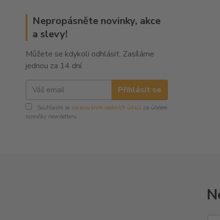
Nepropásněte novinky, akce
a slevy!
Můžete se kdykoli odhlásit. Zasíláme
jednou za 14 dní.
Přihlásit se
Souhlasím se
zpracováním osobních údajů
za účelem
rozesílky newsletteru.
N