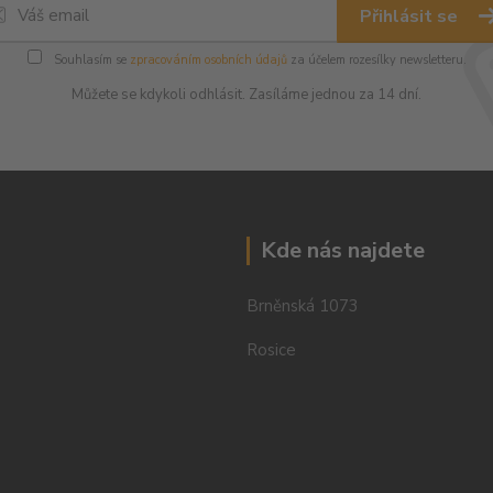
Přihlásit se
Souhlasím se
zpracováním osobních údajů
za účelem rozesílky newsletteru.
Můžete se kdykoli odhlásit. Zasíláme jednou za 14 dní.
Kde nás najdete
Brněnská 1073
Rosice