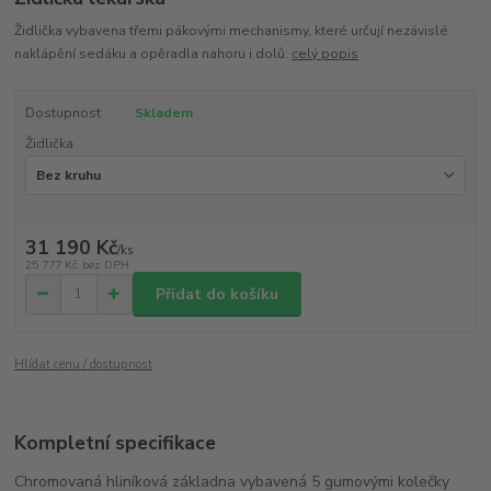
Židlička vybavena třemi pákovými mechanismy, které určují nezávislé
naklápění sedáku a opěradla nahoru i dolů.
celý popis
Dostupnost
Skladem
Židlička
31 190 Kč
/
ks
25 777 Kč
bez DPH
Přidat do košíku
Hlídat cenu / dostupnost
Kompletní specifikace
Chromovaná hliníková základna vybavená 5 gumovými kolečky