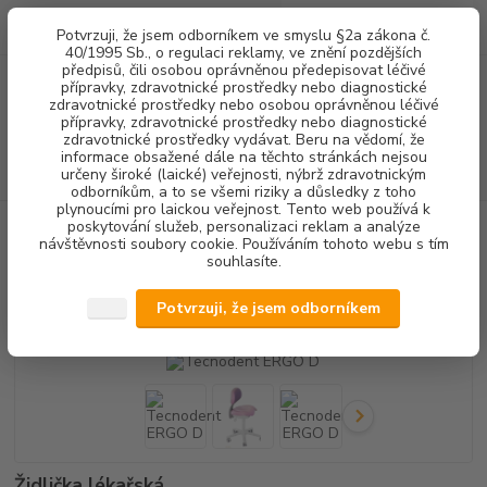
0
ks
+420 602 292 236
CZK
Potvrzuji, že jsem odborníkem ve smyslu §2a zákona č.
za
0,00 Kč
(Po-Pá, 8-16 hod.)
40/1995 Sb., o regulaci reklamy, ve znění pozdějších
předpisů, čili osobou oprávněnou předepisovat léčivé
přípravky, zdravotnické prostředky nebo diagnostické
Menu
zdravotnické prostředky nebo osobou oprávněnou léčivé
přípravky, zdravotnické prostředky nebo diagnostické
zdravotnické prostředky vydávat. Beru na vědomí, že
informace obsažené dále na těchto stránkách nejsou
Hledat
určeny široké (laické) veřejnosti, nýbrž zdravotnickým
odborníkům, a to se všemi riziky a důsledky z toho
plynoucími pro laickou veřejnost. Tento web používá k
poskytování služeb, personalizaci reklam a analýze
Úvod
VYBAVENÍ ORDINACE
ŽIDLIČKY
Tecnodent ERGO D
návštěvnosti soubory cookie. Používáním tohoto webu s tím
souhlasíte.
Tecnodent ERGO D
Potvrzuji, že jsem odborníkem
Novinka
Židlička lékařská