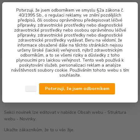
0
ks
+420 602 292 236
CZK
Potvrzuji, že jsem odborníkem ve smyslu §2a zákona č.
za
0,00 Kč
(Po-Pá, 8-16 hod.)
40/1995 Sb., o regulaci reklamy, ve znění pozdějších
předpisů, čili osobou oprávněnou předepisovat léčivé
přípravky, zdravotnické prostředky nebo diagnostické
Menu
zdravotnické prostředky nebo osobou oprávněnou léčivé
přípravky, zdravotnické prostředky nebo diagnostické
zdravotnické prostředky vydávat. Beru na vědomí, že
informace obsažené dále na těchto stránkách nejsou
Hledat
určeny široké (laické) veřejnosti, nýbrž zdravotnickým
odborníkům, a to se všemi riziky a důsledky z toho
plynoucími pro laickou veřejnost. Tento web používá k
poskytování služeb, personalizaci reklam a analýze
Úvod
Novinky
Novinky lze snadno editovat a přidávat
návštěvnosti soubory cookie. Používáním tohoto webu s tím
souhlasíte.
Novinky lze snadno editovat a
přidávat
Potvrzuji, že jsem odborníkem
05.03.2019
Sekci novinek lze editovat v nabídce Obsah webu - Struktura
webu - Novinky.
Ukažte zákazníkům, že to u vás žije.