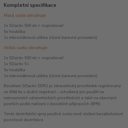
Kompletní specifikace
Malá sada obsahuje
1x SDactiv 500 ml + rozprašovač
5x houbička
1x mikrovláknová utěrka (různé barevné provedení)
Velká sada obsahuje
1x SDactiv 500 ml + rozprašovač
1x SDactiv 5 l
5x houbička
1x mikrovláknová utěrka (různé barevné provedení)
Bossklein SDactiv ZERO je zdravotnický prostředek registrovaný
ve třídě IIa s duální registrací – schválený pro použití na
neinvazivních zdravotnických prostředcích a také na obecných
površích podle nařízení o biocidních přípravcích (BPR)
Tento dezinfekční sprej používá zcela nové složení bezalkoholové
povrchové dezinfekce