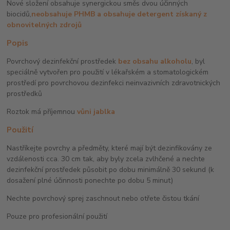
Nové složení obsahuje synergickou směs dvou účinných
biocidů,
neobsahuje PHMB a obsahuje
detergent získaný z
obnovitelných zdrojů
Popis
Povrchový dezinfekční prostředek
bez obsahu alkoholu
, byl
speciálně vytvořen pro použití v lékařském a stomatologickém
prostředí pro povrchovou dezinfekci neinvazivních zdravotnických
prostředků
Roztok má příjemnou
vůni jablka
Použití
Nastříkejte povrchy a předměty, které mají být dezinfikovány ze
vzdálenosti cca. 30 cm tak, aby byly zcela zvlhčené a nechte
dezinfekční prostředek působit po dobu minimálně 30 sekund (k
dosažení plné účinnosti ponechte po dobu 5 minut)
Nechte povrchový sprej zaschnout nebo otřete čistou tkání
Pouze pro profesionální použití