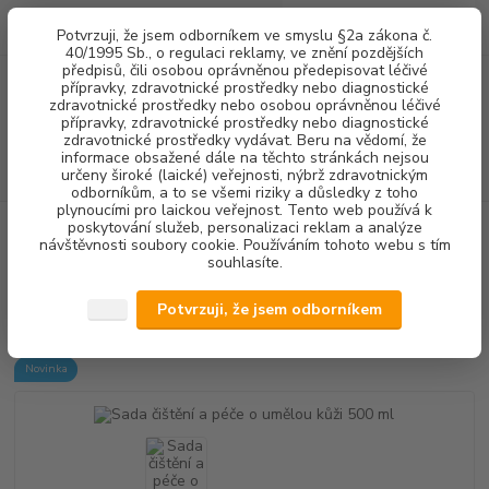
0
ks
+420 602 292 236
CZK
Potvrzuji, že jsem odborníkem ve smyslu §2a zákona č.
za
0,00 Kč
(Po-Pá, 8-16 hod.)
40/1995 Sb., o regulaci reklamy, ve znění pozdějších
předpisů, čili osobou oprávněnou předepisovat léčivé
přípravky, zdravotnické prostředky nebo diagnostické
Menu
zdravotnické prostředky nebo osobou oprávněnou léčivé
přípravky, zdravotnické prostředky nebo diagnostické
zdravotnické prostředky vydávat. Beru na vědomí, že
informace obsažené dále na těchto stránkách nejsou
Hledat
určeny široké (laické) veřejnosti, nýbrž zdravotnickým
odborníkům, a to se všemi riziky a důsledky z toho
plynoucími pro laickou veřejnost. Tento web používá k
poskytování služeb, personalizaci reklam a analýze
Úvod
DEZINFEKCE
DEZINFEKCE PLOCH
Sada čištění a péče o
návštěvnosti soubory cookie. Používáním tohoto webu s tím
umělou kůži 500 ml
souhlasíte.
Sada čištění a péče o umělou kůži
Potvrzuji, že jsem odborníkem
500 ml
Novinka