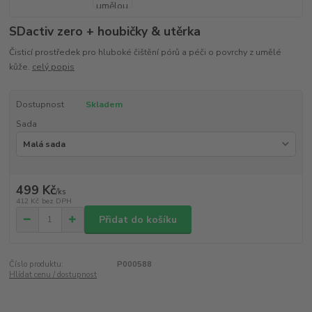
SDactiv zero + houbičky & utěrka
Čisticí prostředek pro hluboké čištění pórů a péči o povrchy z umělé
kůže.
celý popis
Dostupnost
Skladem
Sada
499 Kč
/
ks
412 Kč
bez DPH
Přidat do košíku
Číslo produktu:
P000588
Hlídat cenu / dostupnost