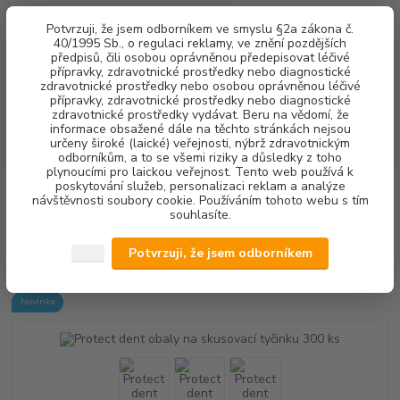
0
ks
+420 602 292 236
CZK
Potvrzuji, že jsem odborníkem ve smyslu §2a zákona č.
za
0,00 Kč
(Po-Pá, 8-16 hod.)
40/1995 Sb., o regulaci reklamy, ve znění pozdějších
předpisů, čili osobou oprávněnou předepisovat léčivé
přípravky, zdravotnické prostředky nebo diagnostické
Menu
zdravotnické prostředky nebo osobou oprávněnou léčivé
přípravky, zdravotnické prostředky nebo diagnostické
zdravotnické prostředky vydávat. Beru na vědomí, že
informace obsažené dále na těchto stránkách nejsou
Hledat
určeny široké (laické) veřejnosti, nýbrž zdravotnickým
odborníkům, a to se všemi riziky a důsledky z toho
plynoucími pro laickou veřejnost. Tento web používá k
poskytování služeb, personalizaci reklam a analýze
Úvod
RENTGENOLOGIE
OCHRANNÉ OBALY
Protect dent obaly na
návštěvnosti soubory cookie. Používáním tohoto webu s tím
skusovací tyčinku 300 ks
souhlasíte.
Protect dent obaly na skusovací
Potvrzuji, že jsem odborníkem
tyčinku 300 ks
Novinka