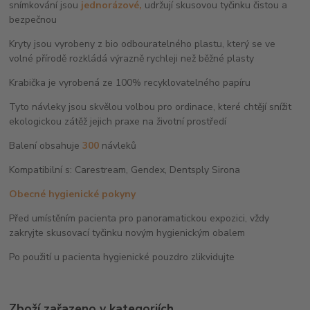
snímkování jsou
jednorázové,
udržují skusovou tyčinku čistou a
bezpečnou
Kryty jsou vyrobeny z bio odbouratelného plastu, který se ve
volné přírodě rozkládá výrazně rychleji než běžné plasty
Krabička je vyrobená ze 100% recyklovatelného papíru
Tyto návleky jsou skvělou volbou pro ordinace, které chtějí snížit
ekologickou zátěž jejich praxe na životní prostředí
Balení obsahuje
300
návleků
Kompatibilní s: Carestream, Gendex, Dentsply Sirona
Obecné hygienické pokyny
Před umístěním pacienta pro panoramatickou expozici, vždy
zakryjte skusovací tyčinku novým hygienickým obalem
Po použití u pacienta hygienické pouzdro zlikvidujte
Zboží zařazeno v kategoriích