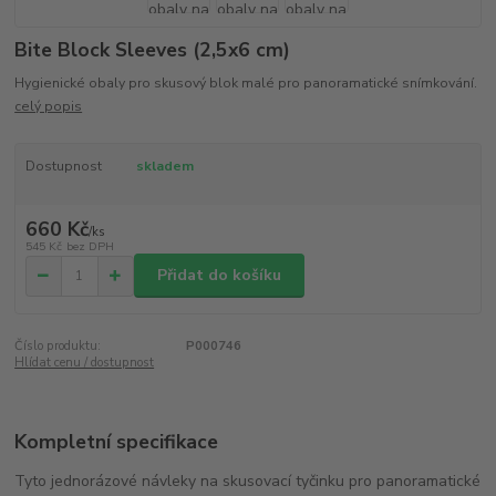
Bite Block Sleeves (2,5x6 cm)
Hygienické obaly pro skusový blok malé pro panoramatické snímkování.
celý popis
Dostupnost
skladem
660 Kč
/
ks
545 Kč
bez DPH
Přidat do košíku
Číslo produktu:
P000746
Hlídat cenu / dostupnost
Kompletní specifikace
Tyto jednorázové návleky na skusovací tyčinku pro panoramatické