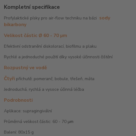
Kompletní specifikace
sody
Profylaktické písky pro air-flow techniku na bázi
bikarbony
Velikost částic Ø 60 - 70 µm
Efektivní odstranění diskolorací, biofilmu a plaku
Rychlé a jednoduché použití díky vysoké účinnosti čištění
Rozpustný ve vodě
Čtyři
příchutě: pomeranč, bobule, třešeň, máta
Jednoduchá, rychlá a vysoce účinná léčba
Podrobnosti
Aplikace: supragingivální
Průměrná velikost částic: 60 - 70
µm
Balení: 80x15 g