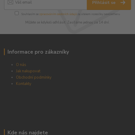
Přihlásit se
Souhlasím se
zpracováním osobních údajů
za účelem rozesílky newsletteru.
Můžete se kdykoli odhlásit. Zasíláme jednou za 14 dní.
Informace pro zákazníky
O nás
Jak nakupovat
Obchodní podmínky
Kontakty
Kde nás najdete