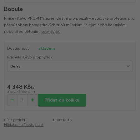
Bobule
Prášek KaVo PROPHYflex je ideální pro použití v estetické protetice, pro
přizpůsobení barvy zdravých zubů můstkům, inlejím nebo korunkám
nebo před bělením.
celý popis
Dostupnost
skladem
Příchutě KaVo prophyflex
4 348 Kč
/
ks
3 882 Kč
bez DPH
Přidat do košíku
Číslo produktu:
1.007.0015
Hlídat cenu / dostupnost