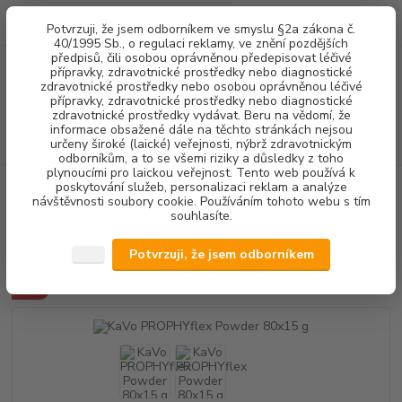
0
ks
+420 602 292 236
CZK
Potvrzuji, že jsem odborníkem ve smyslu §2a zákona č.
za
0,00 Kč
(Po-Pá, 8-16 hod.)
40/1995 Sb., o regulaci reklamy, ve znění pozdějších
předpisů, čili osobou oprávněnou předepisovat léčivé
přípravky, zdravotnické prostředky nebo diagnostické
Menu
zdravotnické prostředky nebo osobou oprávněnou léčivé
přípravky, zdravotnické prostředky nebo diagnostické
zdravotnické prostředky vydávat. Beru na vědomí, že
informace obsažené dále na těchto stránkách nejsou
Hledat
určeny široké (laické) veřejnosti, nýbrž zdravotnickým
odborníkům, a to se všemi riziky a důsledky z toho
plynoucími pro laickou veřejnost. Tento web používá k
poskytování služeb, personalizaci reklam a analýze
Úvod
DENTALNÍ HYGIENA
KaVo PROPHYflex Powder 80x15 g
návštěvnosti soubory cookie. Používáním tohoto webu s tím
souhlasíte.
KaVo PROPHYflex Powder 80x15
g
Potvrzuji, že jsem odborníkem
Akce