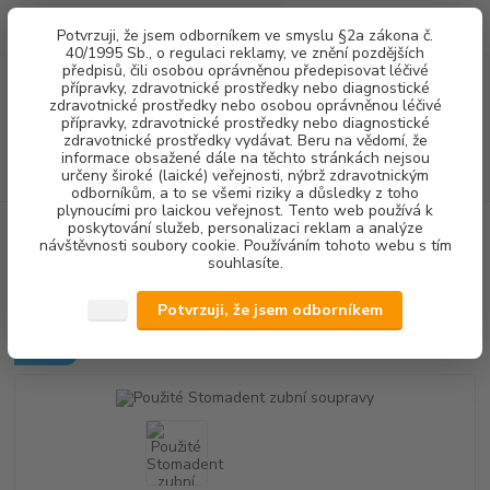
0
ks
+420 602 292 236
CZK
Potvrzuji, že jsem odborníkem ve smyslu §2a zákona č.
za
0,00 Kč
(Po-Pá, 8-16 hod.)
40/1995 Sb., o regulaci reklamy, ve znění pozdějších
předpisů, čili osobou oprávněnou předepisovat léčivé
přípravky, zdravotnické prostředky nebo diagnostické
Menu
zdravotnické prostředky nebo osobou oprávněnou léčivé
přípravky, zdravotnické prostředky nebo diagnostické
zdravotnické prostředky vydávat. Beru na vědomí, že
informace obsažené dále na těchto stránkách nejsou
Hledat
určeny široké (laické) veřejnosti, nýbrž zdravotnickým
odborníkům, a to se všemi riziky a důsledky z toho
plynoucími pro laickou veřejnost. Tento web používá k
poskytování služeb, personalizaci reklam a analýze
Úvod
BAZAR
Použité Stomadent zubní soupravy
návštěvnosti soubory cookie. Používáním tohoto webu s tím
souhlasíte.
Použité Stomadent zubní
soupravy
Potvrzuji, že jsem odborníkem
Novinka