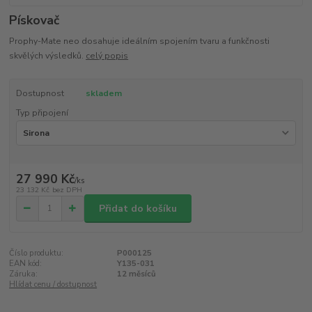
Pískovač
Prophy-Mate neo dosahuje ideálním spojením tvaru a funkčnosti
skvělých výsledků.
celý popis
Dostupnost
skladem
Typ připojení
27 990 Kč
/
ks
23 132 Kč
bez DPH
Přidat do košíku
Číslo produktu:
P000125
EAN kód:
Y135-031
Záruka:
12 měsíců
Hlídat cenu / dostupnost