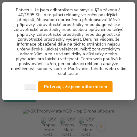
0
ks
+420 602 292 236
CZK
Potvrzuji, že jsem odborníkem ve smyslu §2a zákona č.
za
0,00 Kč
(Po-Pá, 8-16 hod.)
40/1995 Sb., o regulaci reklamy, ve znění pozdějších
předpisů, čili osobou oprávněnou předepisovat léčivé
přípravky, zdravotnické prostředky nebo diagnostické
Menu
zdravotnické prostředky nebo osobou oprávněnou léčivé
přípravky, zdravotnické prostředky nebo diagnostické
zdravotnické prostředky vydávat. Beru na vědomí, že
informace obsažené dále na těchto stránkách nejsou
Hledat
určeny široké (laické) veřejnosti, nýbrž zdravotnickým
odborníkům, a to se všemi riziky a důsledky z toho
plynoucími pro laickou veřejnost. Tento web používá k
poskytování služeb, personalizaci reklam a analýze
Úvod
DENTALNÍ HYGIENA
NSK Prophy-Mate NEO - typ Sirona připojení
návštěvnosti soubory cookie. Používáním tohoto webu s tím
souhlasíte.
NSK Prophy-Mate NEO - typ
Sirona připojení
Potvrzuji, že jsem odborníkem
Doprava ZDARMA