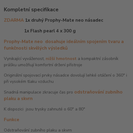
Kompletní specifikace
ZDARMA
1x druhý Prophy-Mate neo násadec
1x Flash pearl 4 x 300 g
Prophy-Mate neo
dosahuje ideálním spojením tvaru a
funkčnosti skvělých výsledků
Vynikající vyváženost,
nižší hmotnost
a kompaktní zásobník
prášku umožňují komfortní držení přístroje
Originální spojovací prvky násadce dovolují lehké otáčení o 360° i
při vysokém tlaku vzduchu
odstraňování zubního
Snadná manipulace zkracuje čas pro
plaku a skvrn
K dispozici jsou trysky zahnuté o 60° a 80°
Funkce
Odstraňování zubního plaku a skvrn