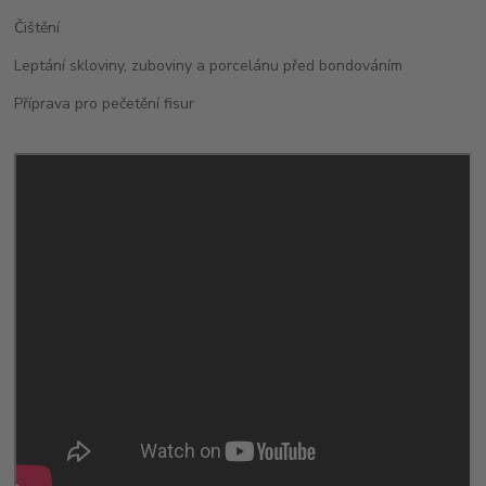
Čištění
Leptání skloviny, zuboviny a porcelánu před bondováním
Příprava pro pečetění fisur