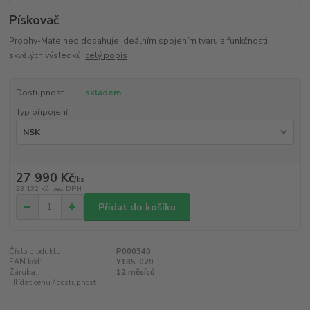
Pískovač
Prophy-Mate neo dosahuje ideálním spojením tvaru a funkčnosti
skvělých výsledků.
celý popis
Dostupnost
skladem
Typ připojení
27 990 Kč
/
ks
23 132 Kč
bez DPH
Přidat do košíku
Číslo produktu:
P000340
EAN kód:
Y135-029
Záruka:
12 měsíců
Hlídat cenu / dostupnost