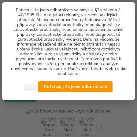
0
ks
+420 602 292 236
CZK
Potvrzuji, že jsem odborníkem ve smyslu §2a zákona č.
za
0,00 Kč
(Po-Pá, 8-16 hod.)
40/1995 Sb., o regulaci reklamy, ve znění pozdějších
předpisů, čili osobou oprávněnou předepisovat léčivé
přípravky, zdravotnické prostředky nebo diagnostické
Menu
zdravotnické prostředky nebo osobou oprávněnou léčivé
přípravky, zdravotnické prostředky nebo diagnostické
zdravotnické prostředky vydávat. Beru na vědomí, že
informace obsažené dále na těchto stránkách nejsou
Hledat
určeny široké (laické) veřejnosti, nýbrž zdravotnickým
odborníkům, a to se všemi riziky a důsledky z toho
plynoucími pro laickou veřejnost. Tento web používá k
poskytování služeb, personalizaci reklam a analýze
Úvod
DENTALNÍ HYGIENA
NSK Prophy-Mate neo - typ NSK připojení
návštěvnosti soubory cookie. Používáním tohoto webu s tím
souhlasíte.
NSK Prophy-Mate neo - typ NSK
připojení
Potvrzuji, že jsem odborníkem
Doprava ZDARMA