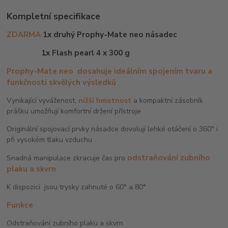
Kompletní specifikace
ZDARMA
1x druhý Prophy-Mate neo násadec
1x Flash pearl 4 x 300 g
Prophy-Mate neo
dosahuje ideálním spojením tvaru a
funkčnosti skvělých výsledků
Vynikající vyváženost,
nižší hmotnost
a kompaktní zásobník
prášku umožňují komfortní držení přístroje
Originální spojovací prvky násadce dovolují lehké otáčení o 360° i
při vysokém tlaku vzduchu
odstraňování zubního
Snadná manipulace zkracuje čas pro
plaku a skvrn
K dispozici jsou trysky zahnuté o 60° a 80°
Funkce
Odstraňování zubního plaku a skvrn