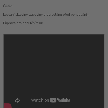
Čištění
Leptání skloviny, zuboviny a porcelánu před bondováním
Příprava pro pečetění fisur