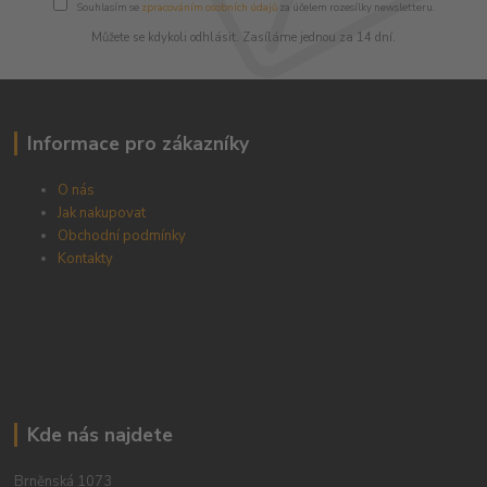
Souhlasím se
zpracováním osobních údajů
za účelem rozesílky newsletteru.
Můžete se kdykoli odhlásit. Zasíláme jednou za 14 dní.
Informace pro zákazníky
O nás
Jak nakupovat
Obchodní podmínky
Kontakty
Kde nás najdete
Brněnská 1073