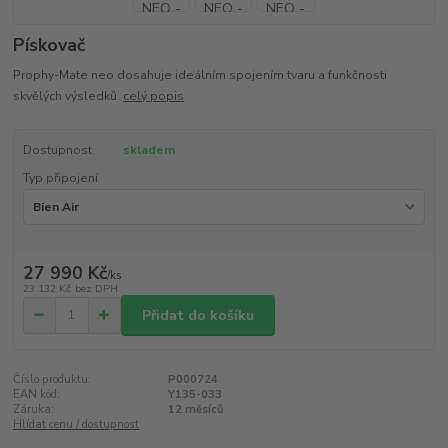
Pískovač
Prophy-Mate neo dosahuje ideálním spojením tvaru a funkčnosti
skvělých výsledků.
celý popis
Dostupnost
skladem
Typ připojení
27 990 Kč
/
ks
23 132 Kč
bez DPH
Přidat do košíku
Číslo produktu:
P000724
EAN kód:
Y135-033
Záruka:
12 měsíců
Hlídat cenu / dostupnost