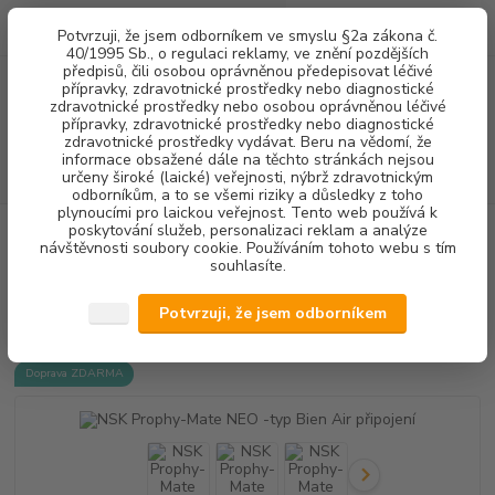
0
ks
+420 602 292 236
CZK
Potvrzuji, že jsem odborníkem ve smyslu §2a zákona č.
za
0,00 Kč
(Po-Pá, 8-16 hod.)
40/1995 Sb., o regulaci reklamy, ve znění pozdějších
předpisů, čili osobou oprávněnou předepisovat léčivé
přípravky, zdravotnické prostředky nebo diagnostické
Menu
zdravotnické prostředky nebo osobou oprávněnou léčivé
přípravky, zdravotnické prostředky nebo diagnostické
zdravotnické prostředky vydávat. Beru na vědomí, že
informace obsažené dále na těchto stránkách nejsou
Hledat
určeny široké (laické) veřejnosti, nýbrž zdravotnickým
odborníkům, a to se všemi riziky a důsledky z toho
plynoucími pro laickou veřejnost. Tento web používá k
poskytování služeb, personalizaci reklam a analýze
Úvod
DENTALNÍ HYGIENA
NSK Prophy-Mate NEO -typ Bien Air
návštěvnosti soubory cookie. Používáním tohoto webu s tím
připojení
souhlasíte.
NSK Prophy-Mate NEO -typ Bien
Potvrzuji, že jsem odborníkem
Air připojení
Doprava ZDARMA