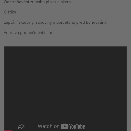
Odstraňování zubního plaku a skvrn
Čištění
Leptání skloviny, zuboviny a porcelánu před bondováním
Příprava pro pečetění fisur