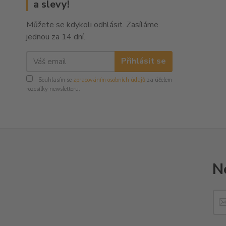
a slevy!
Můžete se kdykoli odhlásit. Zasíláme
jednou za 14 dní.
Přihlásit se
Souhlasím se
zpracováním osobních údajů
za účelem
rozesílky newsletteru.
N