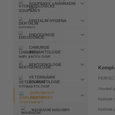
SOUPRAVY + NÁHRADNÍ
DÍLY
DENTALNÍ HYGIENA
ENDODONCIE
CHIRURGIE
IMPLANTOLOGIE
RENTGENOLOGIE
Komple
VETERINÁRNÍ
PERFECTO
STOMATOLOGIE
Vhodné pr
DOPLŇKOVÝ
SORTIMENT
Kelímek m
Kelímek j
NÁHRADNÍ NÁDOBKY