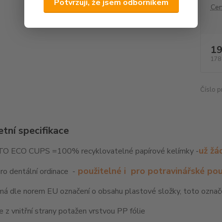
Potvrzuji, že jsem odborníkem
Cen
19
178
Číslo p
tní specifikace
už žá
 ECO CUPS =100% recyklovatelné papírové kelímky -
použitelné i pro potravinářské pou
o dentální ordinace -
á dle norem EU označení o obsahu plastové složky, toto označe
e z vnitřní strany potažen vrstvou PP fólie