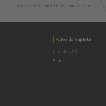
Můžete se kdykoli odhlásit. Zasíláme jednou za 14 dní.
Kde nás najdete
Brněnská 1073
Rosice