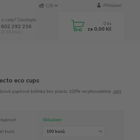
Přihlášení
CZK
 si rady? Zavolejte.
0
ks
 602 292 236
za
0,00 Kč
, 8-16 hod.)
ecto eco cups
ázové papírové kelímky bez plastu 100% recyklovatelné.
celý
tupnost
Skladem
et kusů