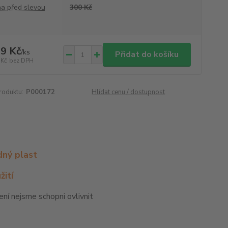
a před slevou
300 Kč
9 Kč
/
ks
Přidat do košíku
 Kč
bez DPH
roduktu:
P000172
Hlídat cenu / dostupnost
dný plast
žití
ní nejsme schopni ovlivnit