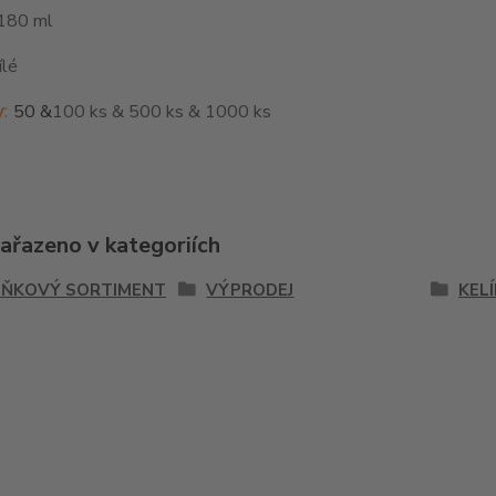
180 ml
ílé
y
:
50 &
100 ks & 500 ks & 1000 ks
zařazeno v kategoriích
ŇKOVÝ SORTIMENT
VÝPRODEJ
KEL