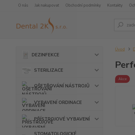
O nás
Jak nakupovat
Obchodní podmínky
Kontakty
Oc
Úvod
DEZINFEKCE
Perf
STERILIZACE
Akce
OŠETŘOVÁNÍ NÁSTROJŮ
VYBAVENÍ ORDINACE
PŘÍSTROJOVÉ VYBAVENÍ
STOMATOLOGICKÉ