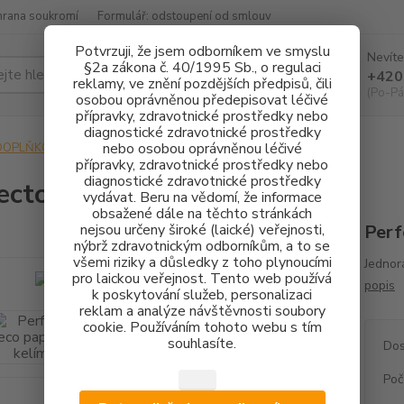
hrana soukromí
Formulář: odstoupení od smlouv
Potvrzuji, že jsem odborníkem ve smyslu
Nevíte
§2a zákona č. 40/1995 Sb., o regulaci
Hledat
+420
reklamy, ve znění pozdějších předpisů, čili
(Po-Pá
osobou oprávněnou předepisovat léčivé
přípravky, zdravotnické prostředky nebo
diagnostické zdravotnické prostředky
nebo osobou oprávněnou léčivé
DOPLŇKOVÝ SORTIMENT
Perfecto eco papírové kelímky
přípravky, zdravotnické prostředky nebo
diagnostické zdravotnické prostředky
ecto eco papírové kelímky
vydávat. Beru na vědomí, že informace
obsažené dále na těchto stránkách
nejsou určeny široké (laické) veřejnosti,
Perf
nýbrž zdravotnickým odborníkům, a to se
všemi riziky a důsledky z toho plynoucími
Jednor
pro laickou veřejnost. Tento web používá
popis
k poskytování služeb, personalizaci
reklam a analýze návštěvnosti soubory
cookie. Používáním tohoto webu s tím
souhlasíte.
Dos
Poč