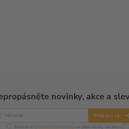
epropásněte novinky, akce a slev
Přihlásit se
Souhlasím se
zpracováním osobních údajů
za účelem rozesílky newsletteru.