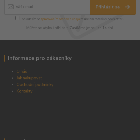
Přihlásit se
Souhlasím se
zpracováním osobních údajů
za účelem rozesílky newsletteru.
Můžete se kdykoli odhlásit. Zasíláme jednou za 14 dní.
Informace pro zákazníky
O nás
Jak nakupovat
Obchodní podmínky
Kontakty