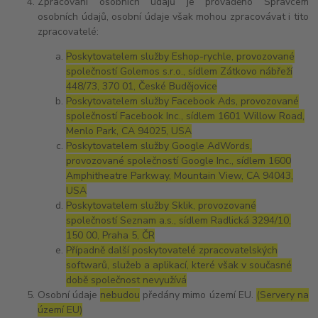
Zpracování osobních údajů je prováděno Správcem
osobních údajů, osobní údaje však mohou zpracovávat i tito
zpracovatelé:
Poskytovatelem služby Eshop-rychle, provozované
společností Golemos s.r.o., sídlem Zátkovo nábřeží
448/73, 370 01, České Budějovice
Poskytovatelem služby Facebook Ads, provozované
společností Facebook Inc., sídlem 1601 Willow Road,
Menlo Park, CA 94025, USA
Poskytovatelem služby Google AdWords,
provozované společností Google Inc., sídlem 1600
Amphitheatre Parkway, Mountain View, CA 94043,
USA
Poskytovatelem služby Sklik, provozované
společností Seznam a.s., sídlem Radlická 3294/10,
150 00, Praha 5, ČR
Případně další poskytovatelé zpracovatelských
softwarů, služeb a aplikací, které však v současné
době společnost nevyužívá
Osobní údaje
nebudou
předány mimo území EU.
(Servery na
území EU)