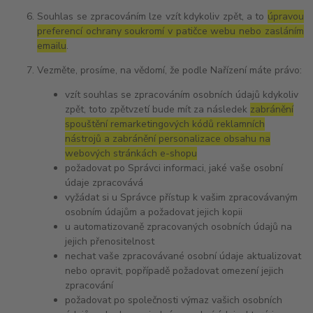
Souhlas se zpracováním lze vzít kdykoliv zpět, a to
úpravou
preferencí ochrany soukromí v patičce webu nebo zasláním
emailu
.
Vezměte, prosíme, na vědomí, že podle Nařízení máte právo:
vzít souhlas se zpracováním osobních údajů kdykoliv
zpět, toto zpětvzetí bude mít za následek
zabránění
spouštění remarketingových kódů reklamních
nástrojů a zabránění personalizace obsahu na
webových stránkách e-shopu
požadovat po Správci informaci, jaké vaše osobní
údaje zpracovává
vyžádat si u Správce přístup k vašim zpracovávaným
osobním údajům a požadovat jejich kopii
u automatizovaně zpracovaných osobních údajů na
jejich přenositelnost
nechat vaše zpracovávané osobní údaje aktualizovat
nebo opravit, popřípadě požadovat omezení jejich
zpracování
požadovat po společnosti výmaz vašich osobních