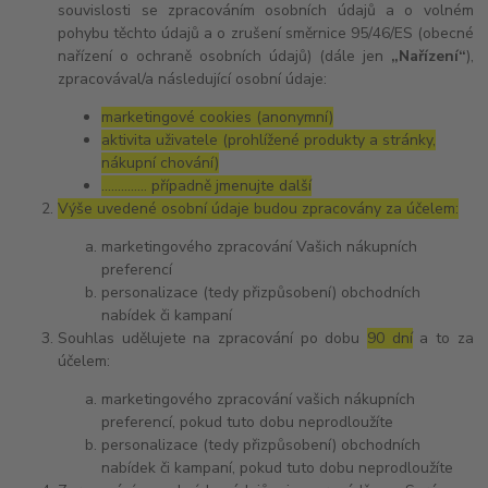
souvislosti se zpracováním osobních údajů a o volném
pohybu těchto údajů a o zrušení směrnice 95/46/ES (obecné
nařízení o ochraně osobních údajů) (dále jen
„Nařízení“
),
zpracovával/a následující osobní údaje:
marketingové cookies (anonymní)
aktivita uživatele (prohlížené produkty a stránky,
nákupní chování)
………….. případně jmenujte další
Výše uvedené osobní údaje budou zpracovány za účelem:
marketingového zpracování Vašich nákupních
preferencí
personalizace (tedy přizpůsobení) obchodních
nabídek či kampaní
Souhlas udělujete na zpracování po dobu
90 dní
a to za
účelem:
marketingového zpracování vašich nákupních
preferencí, pokud tuto dobu neprodloužíte
personalizace (tedy přizpůsobení) obchodních
nabídek či kampaní, pokud tuto dobu neprodloužíte