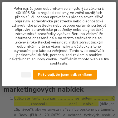
0
ks
+420 602 292 236
CZK
Potvrzuji, že jsem odborníkem ve smyslu §2a zákona č.
za
0,00 Kč
(Po-Pá, 8-16 hod.)
40/1995 Sb., o regulaci reklamy, ve znění pozdějších
předpisů, čili osobou oprávněnou předepisovat léčivé
přípravky, zdravotnické prostředky nebo diagnostické
Menu
zdravotnické prostředky nebo osobou oprávněnou léčivé
přípravky, zdravotnické prostředky nebo diagnostické
zdravotnické prostředky vydávat. Beru na vědomí, že
informace obsažené dále na těchto stránkách nejsou
Hledat
určeny široké (laické) veřejnosti, nýbrž zdravotnickým
odborníkům, a to se všemi riziky a důsledky z toho
plynoucími pro laickou veřejnost. Tento web používá k
poskytování služeb, personalizaci reklam a analýze
Úvod
Souhlas se zpracováním osobních údajů pro účely zobrazování
návštěvnosti soubory cookie. Používáním tohoto webu s tím
marketingových nabídek
souhlasíte.
Souhlas se zpracováním osobních
Potvrzuji, že jsem odborníkem
údajů pro účely zobrazování
marketingových nabídek
Udělujete tímto souhlas ……………..., se sídlem ………………, IČ
………………., zapsaná u ………………… , oddíl …, vložka …..
(dále jen
„Správce“
), aby ve smyslu nařízení Evropského parlamentu
a Rady (EU) č. 2016/679 o ochraně fyzických osob v