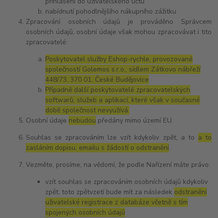
přihlášení do uživatelského účtu
nabídnutí pohodlnějšího nákupního zážitku
Zpracování osobních údajů je prováděno Správcem
osobních údajů, osobní údaje však mohou zpracovávat i tito
zpracovatelé:
Poskytovatel služby Eshop-rychle, provozované
společností Golemos s.r.o., sídlem Zátkovo nábřeží
448/73, 370 01, České Budějovice
Případně další poskytovatelé zpracovatelských
softwarů, služeb a aplikací, které však v současné
době společnost nevyužívá.
Osobní údaje
nebudou
předány mimo území EU.
Souhlas se zpracováním lze vzít kdykoliv zpět, a to
a to
zasláním dopisu, emailu s žádostí o odstranění
.
Vezměte, prosíme, na vědomí, že podle Nařízení máte právo:
vzít souhlas se zpracováním osobních údajů kdykoliv
zpět, toto zpětvzetí bude mít za následek
odstranění
uživatelské registrace z databáze včetně s tím
spojených osobních údajů