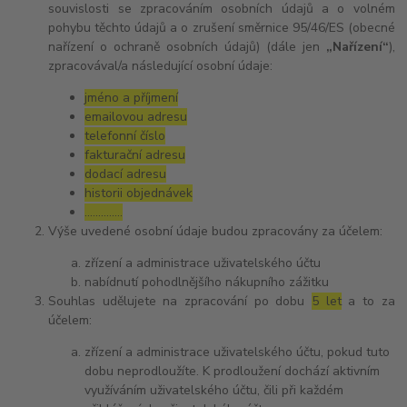
souvislosti se zpracováním osobních údajů a o volném
pohybu těchto údajů a o zrušení směrnice 95/46/ES (obecné
nařízení o ochraně osobních údajů) (dále jen
„Nařízení“
),
zpracovával/a následující osobní údaje:
jméno a příjmení
emailovou adresu
telefonní číslo
fakturační adresu
dodací adresu
historii objednávek
…………..
Výše uvedené osobní údaje budou zpracovány za účelem:
zřízení a administrace uživatelského účtu
nabídnutí pohodlnějšího nákupního zážitku
Souhlas udělujete na zpracování po dobu
5 let
a to za
účelem:
zřízení a administrace uživatelského účtu, pokud tuto
dobu neprodloužíte. K prodloužení dochází aktivním
využíváním uživatelského účtu, čili při každém