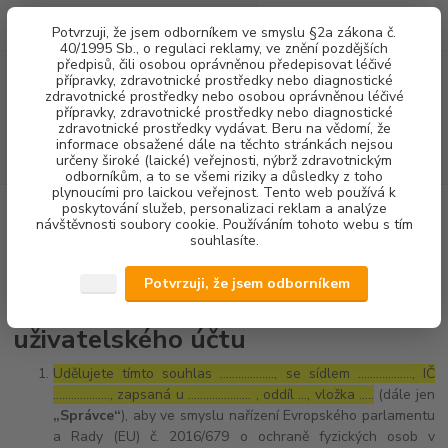
0
ks
+420 602 292 236
CZK
Potvrzuji, že jsem odborníkem ve smyslu §2a zákona č.
za
0,00 Kč
(Po-Pá, 8-16 hod.)
40/1995 Sb., o regulaci reklamy, ve znění pozdějších
předpisů, čili osobou oprávněnou předepisovat léčivé
přípravky, zdravotnické prostředky nebo diagnostické
Menu
zdravotnické prostředky nebo osobou oprávněnou léčivé
přípravky, zdravotnické prostředky nebo diagnostické
zdravotnické prostředky vydávat. Beru na vědomí, že
informace obsažené dále na těchto stránkách nejsou
Hledat
určeny široké (laické) veřejnosti, nýbrž zdravotnickým
odborníkům, a to se všemi riziky a důsledky z toho
plynoucími pro laickou veřejnost. Tento web používá k
poskytování služeb, personalizaci reklam a analýze
Úvod
Souhlas se zpracováním osobních údajů pro účely registrace
návštěvnosti soubory cookie. Používáním tohoto webu s tím
uživatelského účtu
souhlasíte.
Souhlas se zpracováním osobních
Potvrzuji, že jsem odborníkem
údajů pro účely registrace
uživatelského účtu
Udělujete tímto souhlas ……………..., se sídlem ………………, IČ
………………., zapsaná u ………………… , oddíl …, vložka …..
(dále jen
„Správce“
), aby ve smyslu nařízení Evropského parlamentu
a Rady (EU) č. 2016/679 o ochraně fyzických osob v