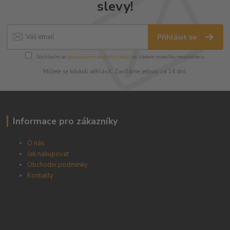
slevy!
Přihlásit se
Souhlasím se
zpracováním osobních údajů
za účelem rozesílky newsletteru.
Můžete se kdykoli odhlásit. Zasíláme jednou za 14 dní.
Informace pro zákazníky
O nás
Jak nakupovat
Obchodní podmínky
Kontakty