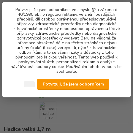
0
ks
+420 602 292 236
CZK
Potvrzuji, že jsem odborníkem ve smyslu §2a zákona č.
za
0,00 Kč
(Po-Pá, 8-16 hod.)
40/1995 Sb., o regulaci reklamy, ve znění pozdějších
předpisů, čili osobou oprávněnou předepisovat léčivé
přípravky, zdravotnické prostředky nebo diagnostické
Menu
zdravotnické prostředky nebo osobou oprávněnou léčivé
přípravky, zdravotnické prostředky nebo diagnostické
zdravotnické prostředky vydávat. Beru na vědomí, že
informace obsažené dále na těchto stránkách nejsou
Hledat
určeny široké (laické) veřejnosti, nýbrž zdravotnickým
odborníkům, a to se všemi riziky a důsledky z toho
plynoucími pro laickou veřejnost. Tento web používá k
poskytování služeb, personalizaci reklam a analýze
Úvod
STOMATOLOGICKÉ SOUPRAVY + NÁHRADNÍ DÍLY
NÁHRADNÍ
návštěvnosti soubory cookie. Používáním tohoto webu s tím
DÍLY SÁNÍ
HADICE
Odsávací hadice D=17 mm
souhlasíte.
Odsávací hadice D=17 mm
Potvrzuji, že jsem odborníkem
Hadice velká 1,7 m