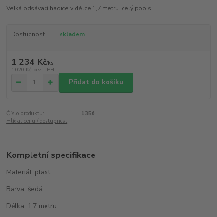
Velká odsávací hadice v délce 1,7 metru.
celý popis
Dostupnost
skladem
1 234 Kč
/
ks
1 020 Kč
bez DPH
Přidat do košíku
Číslo produktu:
1356
Hlídat cenu / dostupnost
Kompletní specifikace
Materiál: plast
Barva: šedá
Délka: 1,7 metru