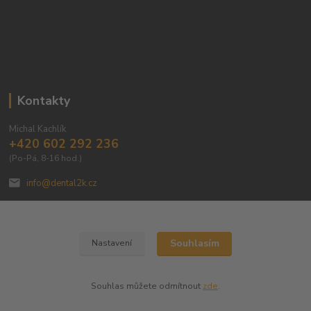
Kontakty
Michal Kachlík
+420 602 292 236
(Po-Pá, 8-16 hod.)
info@dental2k.cz
Souhlasím
Nastavení
Dental 2K s.r.o
Souhlas můžete odmítnout
zde
.
Vytvořeno na
Eshop-rychle.cz