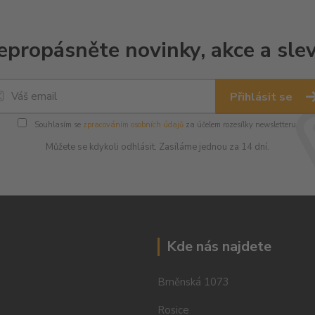
epropásněte novinky, akce a slev
Přihlásit se
Souhlasím se
zpracováním osobních údajů
za účelem rozesílky newsletteru.
Můžete se kdykoli odhlásit. Zasíláme jednou za 14 dní.
Kde nás najdete
Brněnská 1073
Rosice