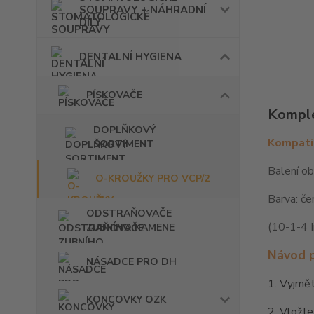
SOUPRAVY + NÁHRADNÍ
DÍLY
DENTALNÍ HYGIENA
PÍSKOVAČE
Komple
DOPLŇKOVÝ
Kompatib
SORTIMENT
Balení ob
O-KROUŽKY PRO VCP/2
Barva: če
ODSTRAŇOVAČE
(10-1-4 I
ZUBNÍHO KAMENE
Návod 
NÁSADCE PRO DH
1. Vyjmět
KONCOVKY OZK
2. Vložte