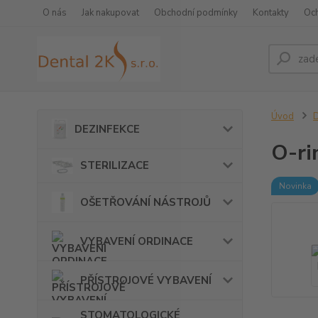
O nás
Jak nakupovat
Obchodní podmínky
Kontakty
Oc
Úvod
DEZINFEKCE
O-ri
STERILIZACE
Novinka
OŠETŘOVÁNÍ NÁSTROJŮ
VYBAVENÍ ORDINACE
PŘÍSTROJOVÉ VYBAVENÍ
STOMATOLOGICKÉ