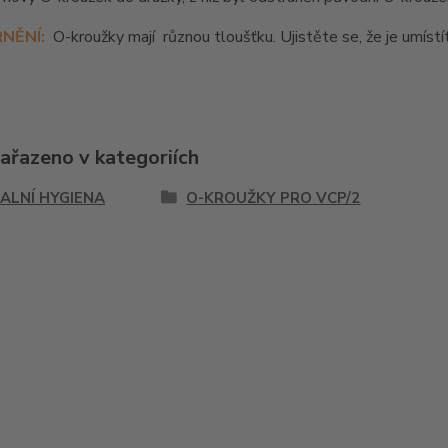
NĚNÍ:
O-kroužky mají
různou tloušťku. Ujistěte se, že je umís
zařazeno v kategoriích
ALNÍ HYGIENA
O-KROUŽKY PRO VCP/2