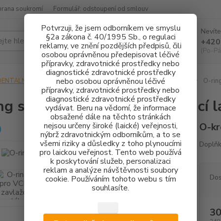
hrana soukromí
Formulář: odstoupení od smlouv
Potvrzuji, že jsem odborníkem ve smyslu
Nevíte
§2a zákona č. 40/1995 Sb., o regulaci
Hledat
+420
reklamy, ve znění pozdějších předpisů, čili
(Po-Pá
osobou oprávněnou předepisovat léčivé
přípravky, zdravotnické prostředky nebo
diagnostické zdravotnické prostředky
nebo osobou oprávněnou léčivé
DENTALNÍ HYGIENA
PÍSKOVAČE
O-KROUŽKY PRO VCP/2
O-ring
přípravky, zdravotnické prostředky nebo
diagnostické zdravotnické prostředky
ng set pro VCP pro zavlažovací 
vydávat. Beru na vědomí, že informace
obsažené dále na těchto stránkách
nejsou určeny široké (laické) veřejnosti,
O-kr
nýbrž zdravotnickým odborníkům, a to se
všemi riziky a důsledky z toho plynoucími
Doplňk
pro laickou veřejnost. Tento web používá
k poskytování služeb, personalizaci
reklam a analýze návštěvnosti soubory
Dos
cookie. Používáním tohoto webu s tím
souhlasíte.
30