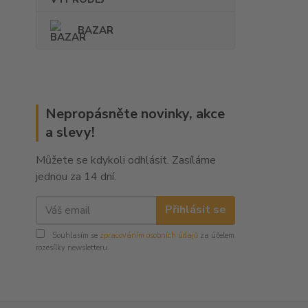
BAZAR
Nepropásněte novinky, akce
a slevy!
Můžete se kdykoli odhlásit. Zasíláme
jednou za 14 dní.
Přihlásit se
Souhlasím se
zpracováním osobních údajů
za účelem
rozesílky newsletteru.