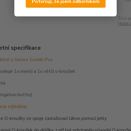
248
Potvrzuji, že jsem odborníkem
Číslo p
Hlídat 
tní specifikace
ilní s Varios Combi Pro
sahuje 1x menší a 1x větší o-kroužek
rná
rrigation bottle)
pro výměnu
e O-kroužky ze spoje zavlažovací láhve pomocí jehly
 nový O-kroužek do drážky, z níž byl odstraněn původní O-krouž