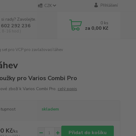
Přihlášení
CZK
 si rady? Zavolejte.
0
ks
 602 292 236
za
0,00 Kč
, 8-16 hod.)
 set pro VCP pro zavlažovací láhev
láhev
oužky pro Varios Combi Pro
ové zboží k Varios Combi Pro.
celý popis
tupnost
skladem
0 Kč
/
ks
Přidat do košíku