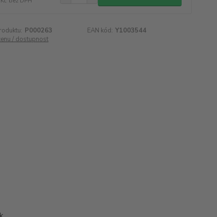
 Kč
bez DPH
roduktu:
P000263
EAN kód:
Y1003544
cenu / dostupnost
ek