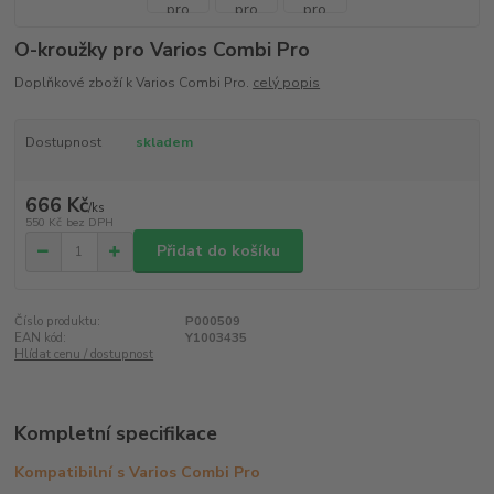
O-kroužky pro Varios Combi Pro
Doplňkové zboží k Varios Combi Pro.
celý popis
Dostupnost
skladem
666 Kč
/
ks
550 Kč
bez DPH
Přidat do košíku
Číslo produktu:
P000509
EAN kód:
Y1003435
Hlídat cenu / dostupnost
Kompletní specifikace
Kompatibilní s Varios Combi Pro