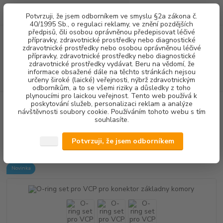
0
ks
+420 602 292 236
CZK
Potvrzuji, že jsem odborníkem ve smyslu §2a zákona č.
za
0,00 Kč
(Po-Pá, 8-16 hod.)
40/1995 Sb., o regulaci reklamy, ve znění pozdějších
předpisů, čili osobou oprávněnou předepisovat léčivé
přípravky, zdravotnické prostředky nebo diagnostické
Menu
zdravotnické prostředky nebo osobou oprávněnou léčivé
přípravky, zdravotnické prostředky nebo diagnostické
zdravotnické prostředky vydávat. Beru na vědomí, že
informace obsažené dále na těchto stránkách nejsou
Hledat
určeny široké (laické) veřejnosti, nýbrž zdravotnickým
odborníkům, a to se všemi riziky a důsledky z toho
plynoucími pro laickou veřejnost. Tento web používá k
poskytování služeb, personalizaci reklam a analýze
Úvod
DENTALNÍ HYGIENA
PÍSKOVAČE
O-KROUŽKY PRO VCP/2
návštěvnosti soubory cookie. Používáním tohoto webu s tím
O-ring set pro VCP pro konektor základny komory
souhlasíte.
O-ring set pro VCP pro konektor
Potvrzuji, že jsem odborníkem
základny komory
Novinka