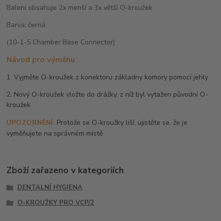
Balení obsahuje 2x menší a 3x větší O-kroužek
Barva: černá
(10-1-5 Chamber Base Connector)
Návod pro výměnu
1. Vyjměte O-kroužek z konektoru základny komory pomocí jehly
2. Nový O-kroužek vložte do drážky, z níž byl vytažen původní O-
kroužek
UPOZORNĚNÍ:
Protože se O-kroužky liší, ujistěte se, že je
vyměňujete na správném místě
Zboží zařazeno v kategoriích
DENTALNÍ HYGIENA
O-KROUŽKY PRO VCP/2