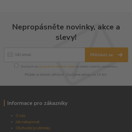
Nepropásněte novinky, akce a
slevy!
Přihlásit se
Souhlasím se
zpracováním osobních údajů
za účelem rozesílky newsletteru.
Můžete se kdykoli odhlásit. Zasíláme jednou za 14 dní.
Informace pro zákazníky
O nás
Jak nakupovat
Obchodní podmínky