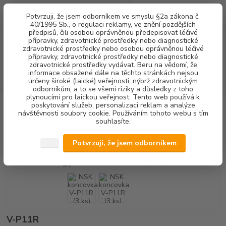
0
ks
+420 602 292 236
CZK
Potvrzuji, že jsem odborníkem ve smyslu §2a zákona č.
za
0,00 Kč
(Po-Pá, 8-16 hod.)
40/1995 Sb., o regulaci reklamy, ve znění pozdějších
předpisů, čili osobou oprávněnou předepisovat léčivé
přípravky, zdravotnické prostředky nebo diagnostické
Menu
zdravotnické prostředky nebo osobou oprávněnou léčivé
přípravky, zdravotnické prostředky nebo diagnostické
zdravotnické prostředky vydávat. Beru na vědomí, že
informace obsažené dále na těchto stránkách nejsou
Hledat
určeny široké (laické) veřejnosti, nýbrž zdravotnickým
odborníkům, a to se všemi riziky a důsledky z toho
plynoucími pro laickou veřejnost. Tento web používá k
poskytování služeb, personalizaci reklam a analýze
Úvod
DENTALNÍ HYGIENA
KONCOVKY OZK
NSK koncovka V-P11R
návštěvnosti soubory cookie. Používáním tohoto webu s tím
(3 ks)
souhlasíte.
NSK koncovka V-P11R (3 ks)
Potvrzuji, že jsem odborníkem
V-P11R