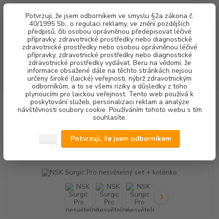
0
ks
+420 602 292 236
CZK
Potvrzuji, že jsem odborníkem ve smyslu §2a zákona č.
za
0,00 Kč
(Po-Pá, 8-16 hod.)
40/1995 Sb., o regulaci reklamy, ve znění pozdějších
předpisů, čili osobou oprávněnou předepisovat léčivé
přípravky, zdravotnické prostředky nebo diagnostické
Menu
zdravotnické prostředky nebo osobou oprávněnou léčivé
přípravky, zdravotnické prostředky nebo diagnostické
zdravotnické prostředky vydávat. Beru na vědomí, že
informace obsažené dále na těchto stránkách nejsou
Hledat
určeny široké (laické) veřejnosti, nýbrž zdravotnickým
odborníkům, a to se všemi riziky a důsledky z toho
plynoucími pro laickou veřejnost. Tento web používá k
poskytování služeb, personalizaci reklam a analýze
Úvod
CHIRURGIE IMPLANTOLOGIE
NSK Surgic Pro nesvětelný set +
návštěvnosti soubory cookie. Používáním tohoto webu s tím
kolénko
souhlasíte.
NSK Surgic Pro nesvětelný set +
Potvrzuji, že jsem odborníkem
kolénko