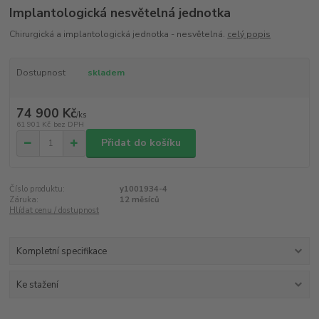
Implantologická nesvětelná jednotka
Chirurgická a implantologická jednotka - nesvětelná.
celý popis
Dostupnost
skladem
74 900 Kč
/
ks
61 901 Kč
bez DPH
Přidat do košíku
Číslo produktu:
y1001934-4
Záruka:
12 měsíců
Hlídat cenu / dostupnost
Kompletní specifikace
Ke stažení