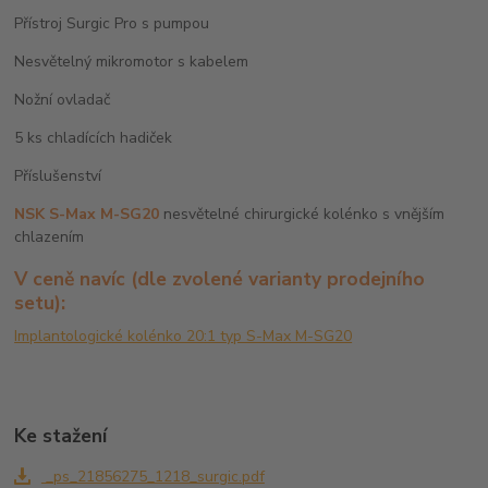
Přístroj Surgic Pro s pumpou
Nesvětelný mikromotor s kabelem
Nožní ovladač
5 ks chladících hadiček
Příslušenství
NSK S-Max M-SG20
n
esvětelné chirurgické kolénko s vnějším
chlazením
V ceně navíc (dle zvolené varianty prodejního
setu):
Implantologické kolénko 20:1 typ S-Max M-SG20
Ke stažení
_ps_21856275_1218_surgic.pdf