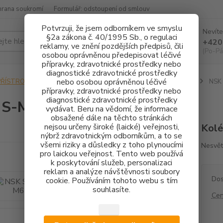
hrana soukromí
Formulář: odstoupení od smlouv
Potvrzuji, že jsem odborníkem ve smyslu
Nevíte
§2a zákona č. 40/1995 Sb., o regulaci
Hledat
+420
reklamy, ve znění pozdějších předpisů, čili
(Po-Pá
osobou oprávněnou předepisovat léčivé
přípravky, zdravotnické prostředky nebo
diagnostické zdravotnické prostředky
nebo osobou oprávněnou léčivé
PŘÍSTROJOVÉ VYBAVENÍ
ROVNÉ NÁSADCE
NESVĚTELNÉ
NSK 
přípravky, zdravotnické prostředky nebo
diagnostické zdravotnické prostředky
 S-Max M65
vydávat. Beru na vědomí, že informace
obsažené dále na těchto stránkách
nejsou určeny široké (laické) veřejnosti,
Kolé
nýbrž zdravotnickým odborníkům, a to se
všemi riziky a důsledky z toho plynoucími
Nesvět
pro laickou veřejnost. Tento web používá
k poskytování služeb, personalizaci
reklam a analýze návštěvnosti soubory
Dos
cookie. Používáním tohoto webu s tím
souhlasíte.
Cen