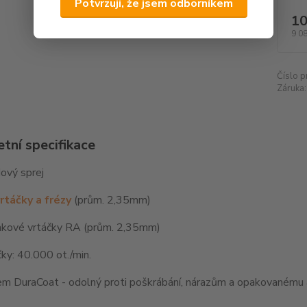
Potvrzuji, že jsem odborníkem
10
9 0
Číslo p
Záruka:
tní specifikace
ový sprej
rtáčky a frézy
(prům. 2,35mm)
nkové vrtáčky RA (prům. 2,35mm)
ky: 40.000 ot./min.
em DuraCoat - odolný proti poškrábání, nárazům a opakovanému 