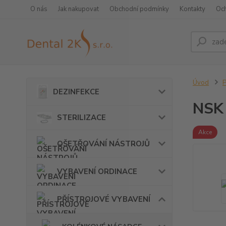
O nás
Jak nakupovat
Obchodní podmínky
Kontakty
Oc
Úvod
DEZINFEKCE
NSK
STERILIZACE
Akce
OŠETŘOVÁNÍ NÁSTROJŮ
VYBAVENÍ ORDINACE
PŘÍSTROJOVÉ VYBAVENÍ