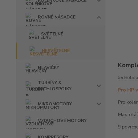
KOLÉNKOVÉ NÁSADCE
ROVNÉ NÁSADCE
SVĚTELNÉ
NESVĚTELNÉ
Komple
HLAVIČKY
Jednobod
TURBÍNY &
RYCHLOSPOJKY
Pro HP v
Pro kolé
MIKROMOTORY
Max. otáč
VZDUCHOVÉ MOTORY
S povrch
KOMPRESORY