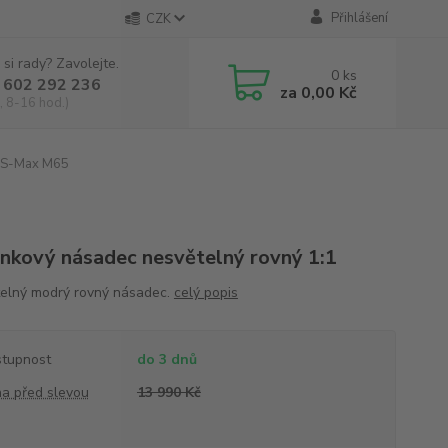
Přihlášení
CZK
 si rady? Zavolejte.
0
ks
 602 292 236
za
0,00 Kč
, 8-16 hod.)
S-Max M65
nkový násadec nesvětelný rovný 1:1
elný modrý rovný násadec.
celý popis
tupnost
do 3 dnů
a před slevou
13 990 Kč