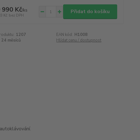
 990 Kč
/
ks
Přidat do košíku
83 Kč
bez DPH
roduktu:
1207
EAN kód:
H1008
24 měsíců
Hlídat cenu / dostupnost
autoklávování.