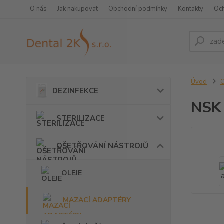
O nás
Jak nakupovat
Obchodní podmínky
Kontakty
Oc
Úvod
DEZINFEKCE
NSK 
STERILIZACE
OŠETŘOVÁNÍ NÁSTROJŮ
OLEJE
MAZACÍ ADAPTÉRY