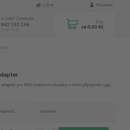
Přihlášení
CZK
 si rady? Zavolejte.
0
ks
 602 292 236
za
0,00 Kč
, 8-16 hod.)
 KaVo
adapter
 adaptér pro NSK turbínové násadce s KaVo připojením.
celý
tupnost
skladem