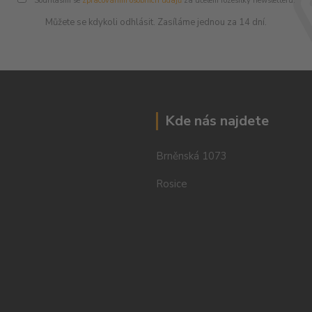
Souhlasím se
zpracováním osobních údajů
za účelem rozesílky newsletteru.
Můžete se kdykoli odhlásit. Zasíláme jednou za 14 dní.
Kde nás najdete
Brněnská 1073
Rosice