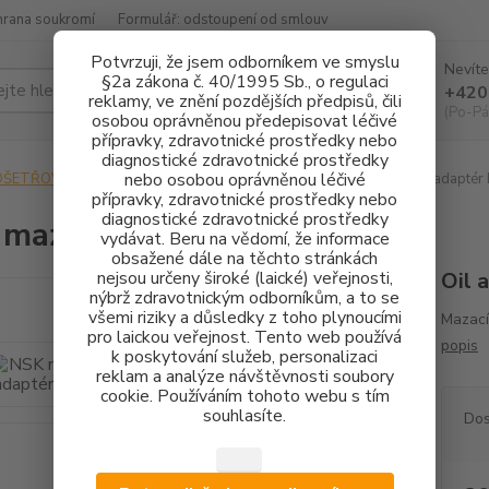
hrana soukromí
Formulář: odstoupení od smlouv
Potvrzuji, že jsem odborníkem ve smyslu
Nevíte
§2a zákona č. 40/1995 Sb., o regulaci
Hledat
+420
reklamy, ve znění pozdějších předpisů, čili
(Po-Pá
osobou oprávněnou předepisovat léčivé
přípravky, zdravotnické prostředky nebo
diagnostické zdravotnické prostředky
nebo osobou oprávněnou léčivé
OŠETŘOVÁNÍ NÁSTROJŮ
MAZACÍ ADAPTÉRY
NSK mazací adaptér
přípravky, zdravotnické prostředky nebo
diagnostické zdravotnické prostředky
mazací adaptér KaVo
vydávat. Beru na vědomí, že informace
obsažené dále na těchto stránkách
nejsou určeny široké (laické) veřejnosti,
Oil 
nýbrž zdravotnickým odborníkům, a to se
všemi riziky a důsledky z toho plynoucími
Mazací
pro laickou veřejnost. Tento web používá
popis
k poskytování služeb, personalizaci
reklam a analýze návštěvnosti soubory
cookie. Používáním tohoto webu s tím
souhlasíte.
Dos