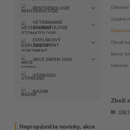
Efektivní
RENTGENOLOGIE
Snadná m
VETERINÁRNÍ
STOMATOLOGIE
Odolnost
DOPLŇKOVÝ
Obsah bal
SORTIMENT
Barva: š
AKCE SRPEN 2026
Materiál:
VÝPRODEJ
BAZAR
Zboží 
OŠET
Nepropásněte novinky, akce