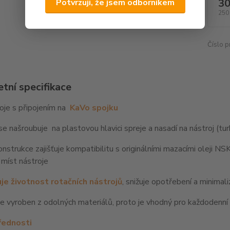
30
Potvrzuji, že jsem odborníkem
250
Číslo p
tní specifikace
oje s připojením na
KaVo spojku
e našroubuje na plastovou hlavici spreje a nasadí na nástroj (tu
nstrukce zajišťuje kompatibilitu s originálními mazacími oleji N
h míst nástroje
je životnost rotačních nástrojů
, snižuje opotřebení a minimaliz
e vyroben z odolných materiálů, proto je vhodný pro každodenní 
řednosti