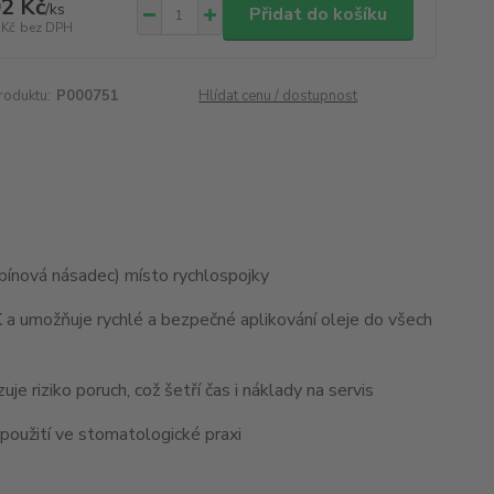
2 Kč
/
ks
Přidat do košíku
 Kč
bez DPH
roduktu:
P000751
Hlídat cenu / dostupnost
rbínová násadec) místo rychlospojky
SK a umožňuje rychlé a bezpečné aplikování oleje do všech
uje riziko poruch, což šetří čas i náklady na servis
použití ve stomatologické praxi