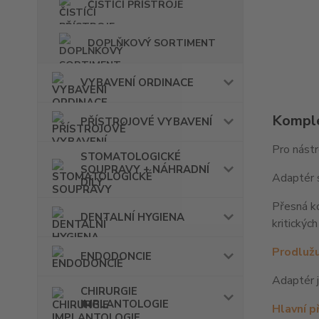
ČISTÍCÍ PŘÍSTROJE
DOPLŇKOVÝ SORTIMENT
VYBAVENÍ ORDINACE
Komple
PŘÍSTROJOVÉ VYBAVENÍ
Pro nástr
STOMATOLOGICKÉ
SOUPRAVY + NÁHRADNÍ
Adaptér s
DÍLY
Přesná ko
DENTALNÍ HYGIENA
kritickýc
Prodlužu
ENDODONCIE
Adaptér j
CHIRURGIE
IMPLANTOLOGIE
Hlavní p