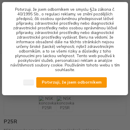
0
ks
+420 602 292 236
CZK
Potvrzuji, že jsem odborníkem ve smyslu §2a zákona č.
za
0,00 Kč
(Po-Pá, 8-16 hod.)
40/1995 Sb., o regulaci reklamy, ve znění pozdějších
předpisů, čili osobou oprávněnou předepisovat léčivé
přípravky, zdravotnické prostředky nebo diagnostické
Menu
zdravotnické prostředky nebo osobou oprávněnou léčivé
přípravky, zdravotnické prostředky nebo diagnostické
zdravotnické prostředky vydávat. Beru na vědomí, že
informace obsažené dále na těchto stránkách nejsou
Hledat
určeny široké (laické) veřejnosti, nýbrž zdravotnickým
odborníkům, a to se všemi riziky a důsledky z toho
plynoucími pro laickou veřejnost. Tento web používá k
poskytování služeb, personalizaci reklam a analýze
Úvod
DENTALNÍ HYGIENA
NSK koncovka P25R
návštěvnosti soubory cookie. Používáním tohoto webu s tím
souhlasíte.
NSK koncovka P25R
Potvrzuji, že jsem odborníkem
P25R