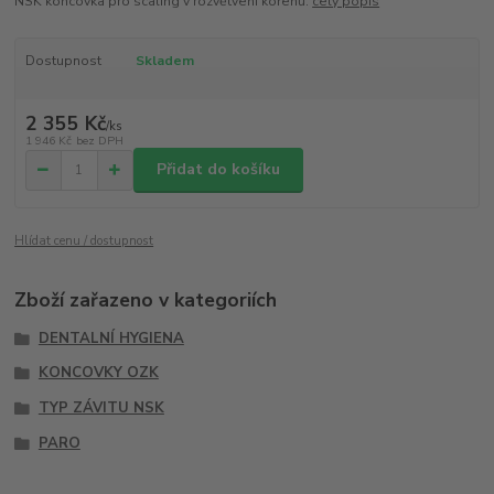
NSK koncovka pro scaling v rozvětvení kořenů.
celý popis
Dostupnost
Skladem
2 355 Kč
/
ks
1 946 Kč
bez DPH
Přidat do košíku
Hlídat cenu / dostupnost
Zboží zařazeno v kategoriích
DENTALNÍ HYGIENA
KONCOVKY OZK
TYP ZÁVITU NSK
PARO