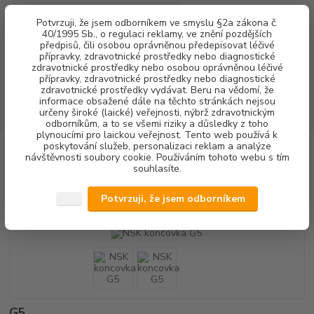
0
ks
+420 602 292 236
CZK
Potvrzuji, že jsem odborníkem ve smyslu §2a zákona č.
za
0,00 Kč
(Po-Pá, 8-16 hod.)
40/1995 Sb., o regulaci reklamy, ve znění pozdějších
předpisů, čili osobou oprávněnou předepisovat léčivé
přípravky, zdravotnické prostředky nebo diagnostické
Menu
zdravotnické prostředky nebo osobou oprávněnou léčivé
přípravky, zdravotnické prostředky nebo diagnostické
zdravotnické prostředky vydávat. Beru na vědomí, že
informace obsažené dále na těchto stránkách nejsou
Hledat
určeny široké (laické) veřejnosti, nýbrž zdravotnickým
odborníkům, a to se všemi riziky a důsledky z toho
plynoucími pro laickou veřejnost. Tento web používá k
poskytování služeb, personalizaci reklam a analýze
Úvod
DENTALNÍ HYGIENA
KONCOVKY OZK
NSK koncovka G5
návštěvnosti soubory cookie. Používáním tohoto webu s tím
souhlasíte.
NSK koncovka G5
Potvrzuji, že jsem odborníkem
Akce
G5