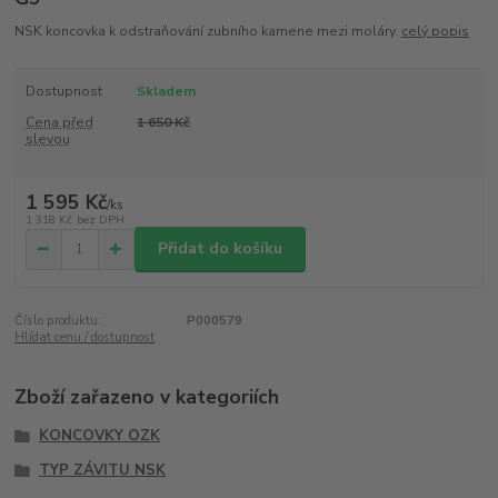
NSK koncovka k odstraňování zubního kamene mezi moláry.
celý popis
Dostupnost
Skladem
Cena před
1 650 Kč
slevou
1 595 Kč
/
ks
1 318 Kč
bez DPH
Přidat do košíku
Číslo produktu:
P000579
Hlídat cenu / dostupnost
Zboží zařazeno v kategoriích
KONCOVKY OZK
TYP ZÁVITU NSK