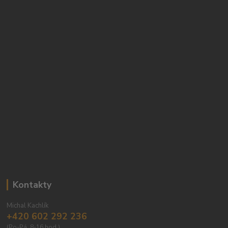
Kontakty
Michal Kachlík
+420 602 292 236
(Po-Pá, 8-16 hod.)