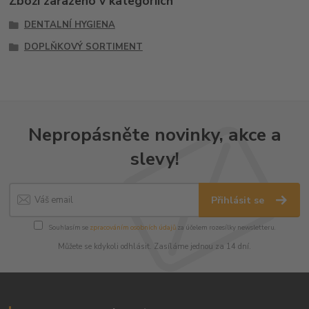
Zboží zařazeno v kategoriích
DENTALNÍ HYGIENA
DOPLŇKOVÝ SORTIMENT
Nepropásněte novinky, akce a
slevy!
Přihlásit se
Souhlasím se
zpracováním osobních údajů
za účelem rozesílky newsletteru.
Můžete se kdykoli odhlásit. Zasíláme jednou za 14 dní.