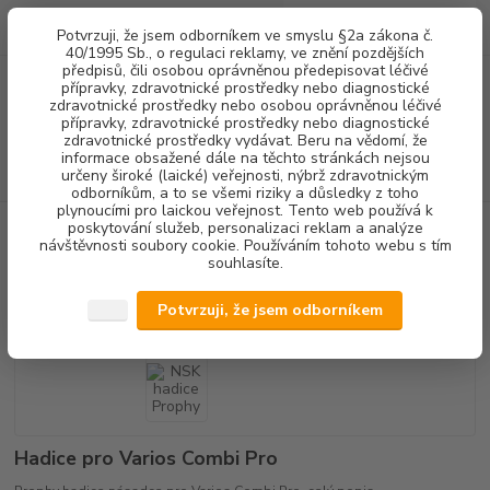
0
ks
+420 602 292 236
CZK
Potvrzuji, že jsem odborníkem ve smyslu §2a zákona č.
za
0,00 Kč
(Po-Pá, 8-16 hod.)
40/1995 Sb., o regulaci reklamy, ve znění pozdějších
předpisů, čili osobou oprávněnou předepisovat léčivé
přípravky, zdravotnické prostředky nebo diagnostické
Menu
zdravotnické prostředky nebo osobou oprávněnou léčivé
přípravky, zdravotnické prostředky nebo diagnostické
zdravotnické prostředky vydávat. Beru na vědomí, že
informace obsažené dále na těchto stránkách nejsou
Hledat
určeny široké (laické) veřejnosti, nýbrž zdravotnickým
odborníkům, a to se všemi riziky a důsledky z toho
plynoucími pro laickou veřejnost. Tento web používá k
poskytování služeb, personalizaci reklam a analýze
Úvod
DENTALNÍ HYGIENA
NSK hadice Prophy
návštěvnosti soubory cookie. Používáním tohoto webu s tím
souhlasíte.
NSK hadice Prophy
Potvrzuji, že jsem odborníkem
Hadice pro Varios Combi Pro