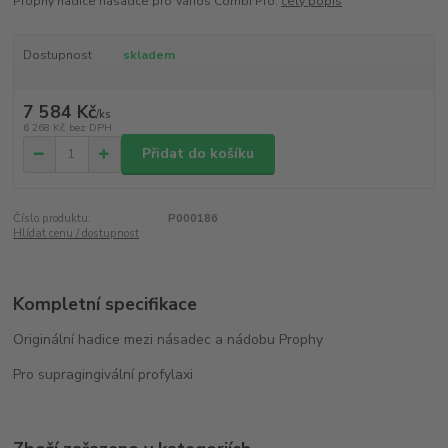
Prophy hadice násadce pro Varios Combi Pro.
celý popis
Dostupnost
skladem
7 584 Kč
/
ks
6 268 Kč
bez DPH
Přidat do košíku
Číslo produktu:
P000186
Hlídat cenu / dostupnost
Kompletní specifikace
Originální hadice mezi násadec a nádobu Prophy
Pro supragingivální profylaxi