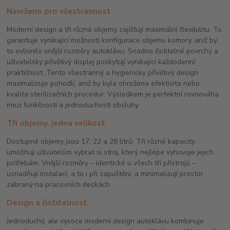
Navrženo pro všestrannost
Moderní design a tři různé objemy zajišťují maximální flexibilitu. To
garantuje vynikající možnosti konfigurace objemu komory, aniž by
to ovlivnilo vnější rozměry autoklávu. Snadno čistitelné povrchy a
uživatelsky přívětivý displej poskytují vynikající každodenní
praktičnost. Tento všestranný a hygienicky přívětivý design
maximalizuje pohodlí, aniž by byla ohrožena efektivita nebo
kvalita sterilizačních procedur.
Výsledkem je perfektní rovnováha
mezi funkčností a jednoduchostí obsluhy
Tři objemy, jedna velikost
Dostupné objemy jsou 17, 22 a 28 litrů. Tři různé kapacity
umožňují uživatelům vybrat si stroj, který nejlépe vyhovuje jejich
potřebám. Vnější rozměry – identické u všech tří přístrojů –
usnadňují instalaci, a to i při zapuštění, a minimalizují prostor
zabraný na pracovních deskách
Design a čistitelnost
Jednoduchý, ale vysoce moderní design autoklávu kombinuje