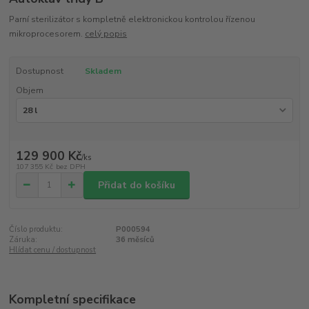
Parní sterilizátor s kompletně elektronickou kontrolou řízenou
mikroprocesorem.
celý popis
Dostupnost
Skladem
Objem
129 900 Kč
/
ks
107 355 Kč
bez DPH
Přidat do košíku
Číslo produktu:
P000594
Záruka:
36 měsíců
Hlídat cenu / dostupnost
Kompletní specifikace