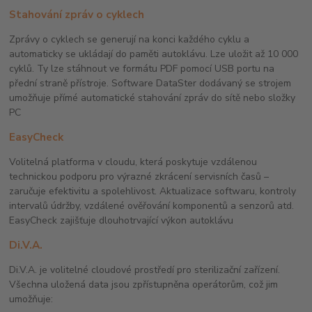
Stahování zpráv o cyklech
Zprávy o cyklech se generují na konci každého cyklu a
automaticky se ukládají do paměti autoklávu. Lze uložit až 10 000
cyklů. Ty lze stáhnout ve formátu PDF pomocí USB portu na
přední straně přístroje. Software DataSter dodávaný se strojem
umožňuje přímé automatické stahování zpráv do sítě nebo složky
PC
EasyCheck
V
olitelná platforma v cloudu, která poskytuje vzdálenou
technickou podporu pro výrazné zkrácení servisních časů –
zaručuje efektivitu a spolehlivost. Aktualizace softwaru, kontroly
intervalů údržby, vzdálené ověřování komponentů a senzorů atd.
EasyCheck zajišťuje dlouhotrvající výkon autoklávu
Di.V.A.
Di.V.A. je volitelné cloudové prostředí pro sterilizační zařízení.
Všechna uložená data jsou zpřístupněna operátorům, což jim
umožňuje: