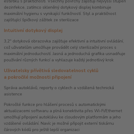
estetiku s praktičností. Všechny povrchy zajišťují nejvyšší stupeň
dezinfekce, zatímco skleněný dotykový displej kombinuje
maximální hygienu s vynikající funkčností. Styl a praktičnost
zajišťující špičkový zážitek ze sterilizace
Intuitivní dotykový displej
3,2'' dotyková obrazovka zajišťuje efektivní a intuitivní ovládání,
což uživatelům umožňuje provádět celý sterilizační proces s
maximální jednoduchostí. Jasná a jednoduchá grafika usnadňuje
používání různých funkcí a vyhlazuje každý jednotlivý krok
Uživatelsky přívětivá sledovatelnost cyklů
a pokročilé možnosti připojení
Správa autoklávů, reporty o cyklech a vzdálená technická
asistence
Pokročilé funkce pro hlášení procesů s automatickými
aktualizacemi softwaru a plná konektivita přes Wi-Fi/Ethernet
umožňují připojení autoklávu ke cloudovým platformám a jeho
vzdálené ovládání. Navíc je možné připojit externí tiskárnu
čárových kódů pro ještě lepší organizaci