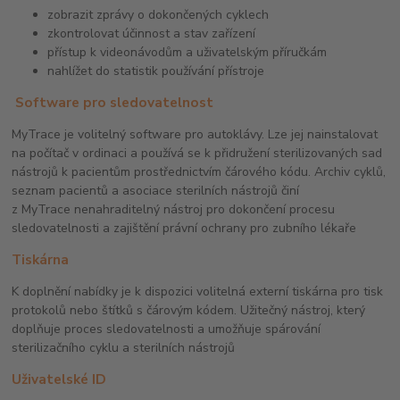
zobrazit zprávy o dokončených cyklech
zkontrolovat účinnost a stav zařízení
přístup k videonávodům a uživatelským příručkám
nahlížet do statistik používání přístroje
Software pro sledovatelnost
MyTrace je volitelný software pro autoklávy. Lze jej nainstalovat
na počítač v ordinaci a používá se k přidružení sterilizovaných sad
nástrojů k pacientům prostřednictvím čárového kódu. Archiv cyklů,
seznam pacientů a asociace sterilních nástrojů činí
z MyTrace nenahraditelný nástroj pro dokončení procesu
sledovatelnosti a zajištění právní ochrany pro zubního lékaře
Tiskárna
K doplnění nabídky je k dispozici volitelná externí tiskárna pro tisk
protokolů nebo štítků s čárovým kódem. Užitečný nástroj, který
doplňuje proces sledovatelnosti a umožňuje spárování
sterilizačního cyklu a sterilních nástrojů
Uživatelské ID