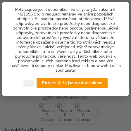
0
ks
+420 602 292 236
CZK
Potvrzuji, že jsem odborníkem ve smyslu §2a zákona č.
za
0,00 Kč
(Po-Pá, 8-16 hod.)
40/1995 Sb., o regulaci reklamy, ve znění pozdějších
předpisů, čili osobou oprávněnou předepisovat léčivé
přípravky, zdravotnické prostředky nebo diagnostické
Menu
zdravotnické prostředky nebo osobou oprávněnou léčivé
přípravky, zdravotnické prostředky nebo diagnostické
zdravotnické prostředky vydávat. Beru na vědomí, že
informace obsažené dále na těchto stránkách nejsou
Hledat
určeny široké (laické) veřejnosti, nýbrž zdravotnickým
odborníkům, a to se všemi riziky a důsledky z toho
plynoucími pro laickou veřejnost. Tento web používá k
poskytování služeb, personalizaci reklam a analýze
Úvod
STERILIZACE
AUTOKLÁVY
Mocom B Classic 28 l
návštěvnosti soubory cookie. Používáním tohoto webu s tím
souhlasíte.
Mocom B Classic 28 l
Potvrzuji, že jsem odborníkem
Novinka
Autokláv třídy B