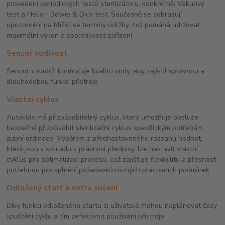
provedení periodických testů sterilizátoru, konkrétně: Vakuový
test a Helix - Bowie & Dick test. Současně se zobrazují
upozornění na blížící se termíny údržby, což pomáhá udržovat
maximální výkon a spolehlivost zařízení
Senzor vodivost
Senzor v nádrži kontroluje kvalitu vody, aby zajistil správnou a
dlouhodobou funkci přístroje
Vlastní cyklus
Autokláv má přizpůsobitelný cyklus, který umožňuje obsluze
bezpečně přizpůsobit sterilizační cyklus specifickým potřebám
zubní ordinace. Výběrem z přednastaveného rozsahu hodnot,
které jsou v souladu s právními předpisy, lze nastavit vlastní
cyklus pro optimalizaci procesu, což zajišťuje flexibilitu a přesnost
potřebnou pro splnění požadavků různých pracovních podmínek
Odložený start a extra sušení
Díky funkci odloženého startu si uživatelé mohou naplánovat časy
spuštění cyklu a tím zefektivnit používání přístroje