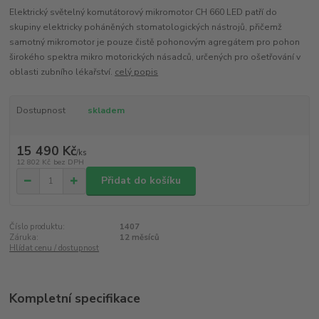
Elektrický světelný komutátorový mikromotor CH 660 LED patří do
skupiny elektricky poháněných stomatologických nástrojů, přičemž
samotný mikromotor je pouze čistě pohonovým agregátem pro pohon
širokého spektra mikro motorických násadců, určených pro ošetřování v
oblasti zubního lékařství.
celý popis
Dostupnost
skladem
15 490 Kč
/
ks
12 802 Kč
bez DPH
Přidat do košíku
Číslo produktu:
1407
Záruka:
12 měsíců
Hlídat cenu / dostupnost
Kompletní specifikace