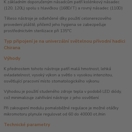
K základním doporučeným násadcům patří kolénkový násadec
(120, 120L) spolu s hlavičkou (168D/T) a rovný násadec (110D)
Těleso nástroje je odlehčené díky použití celonerezového
provedení pláště, přičemž jeho hygiena se zabezpečuje
prostřednictvím sterilizace při 135°C
Typ připojení je na univerzální světelnou přívodní hadici
Chirana
Výhody
K přednostem tohoto nástroje patří malá hmotnost, lehká
ovladatelnost, vysoký výkon a světlo s vysokou intenzitou,
osvětlující pracovní místo stomatologického výkonu
Výhodou je použití studeného zdroje tepla v podobě LED diódy,
což minimalizuje zahřívání nástroje z jeho osvětlení
Při zakoupení modulu pomaloběžné regulace je možné otáčky
mikromotoru plynule regulovat od 60 do 40000 ot./min
Technické parametry