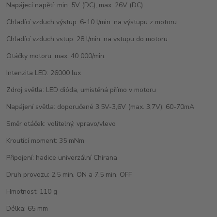
Napájecí napětí: min. 5V (DC), max. 26V (DC)
Chladící vzduch výstup: 6-10 l/min. na výstupu z motoru
Chladící vzduch vstup: 28 l/min. na vstupu do motoru
Otáčky motoru: max. 40 000/min.
Intenzita LED: 26000 lux
Zdroj světla: LED dióda, umístěná přímo v motoru
Napájení světla: doporučené 3,5V-3,6V (max. 3,7V); 60-70mA
Směr otáček: volitelný, vpravo/vlevo
Kroutící moment: 35 mNm
Připojení: hadice univerzální Chirana
Druh provozu: 2,5 min. ON a 7,5 min. OFF
Hmotnost: 110 g
Délka: 65 mm