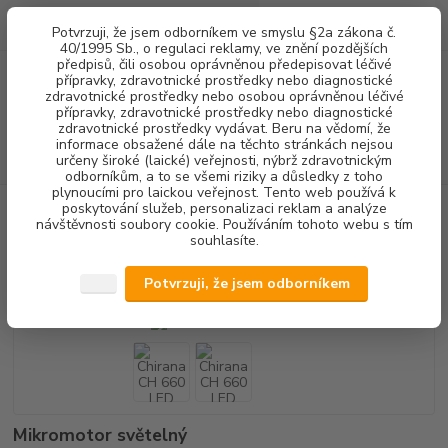
0
ks
+420 602 292 236
CZK
Potvrzuji, že jsem odborníkem ve smyslu §2a zákona č.
za
0,00 Kč
(Po-Pá, 8-16 hod.)
40/1995 Sb., o regulaci reklamy, ve znění pozdějších
předpisů, čili osobou oprávněnou předepisovat léčivé
přípravky, zdravotnické prostředky nebo diagnostické
Menu
zdravotnické prostředky nebo osobou oprávněnou léčivé
přípravky, zdravotnické prostředky nebo diagnostické
zdravotnické prostředky vydávat. Beru na vědomí, že
informace obsažené dále na těchto stránkách nejsou
Hledat
určeny široké (laické) veřejnosti, nýbrž zdravotnickým
odborníkům, a to se všemi riziky a důsledky z toho
plynoucími pro laickou veřejnost. Tento web používá k
poskytování služeb, personalizaci reklam a analýze
Úvod
PŘÍSTROJOVÉ VYBAVENÍ
MIKROMOTORY
UHLÍKOVÉ
návštěvnosti soubory cookie. Používáním tohoto webu s tím
Chirana CH 660 LED
souhlasíte.
Chirana CH 660 LED
Potvrzuji, že jsem odborníkem
Mikromotor světelný