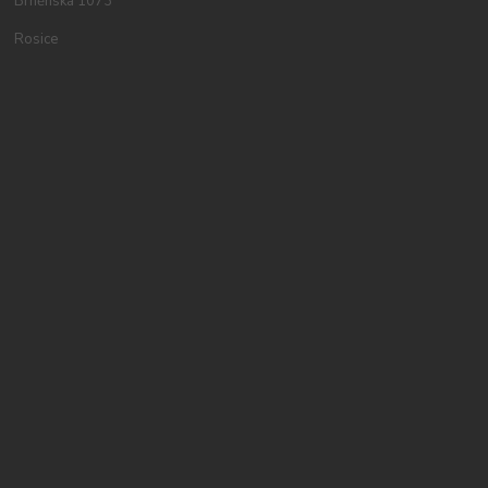
Brněnská 1073
Rosice