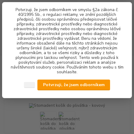
0
ks
+420 602 292 236
CZK
Potvrzuji, že jsem odborníkem ve smyslu §2a zákona č.
za
0,00 Kč
(Po-Pá, 8-16 hod.)
40/1995 Sb., o regulaci reklamy, ve znění pozdějších
předpisů, čili osobou oprávněnou předepisovat léčivé
přípravky, zdravotnické prostředky nebo diagnostické
Menu
zdravotnické prostředky nebo osobou oprávněnou léčivé
přípravky, zdravotnické prostředky nebo diagnostické
zdravotnické prostředky vydávat. Beru na vědomí, že
informace obsažené dále na těchto stránkách nejsou
Hledat
určeny široké (laické) veřejnosti, nýbrž zdravotnickým
odborníkům, a to se všemi riziky a důsledky z toho
plynoucími pro laickou veřejnost. Tento web používá k
poskytování služeb, personalizaci reklam a analýze
Úvod
STOMATOLOGICKÉ SOUPRAVY + NÁHRADNÍ DÍLY
KOŠÍKY DO
návštěvnosti soubory cookie. Používáním tohoto webu s tím
PLIVÁTKA
Stomadent košík do plivátka - kovový
souhlasíte.
Stomadent košík do plivátka -
Potvrzuji, že jsem odborníkem
kovový