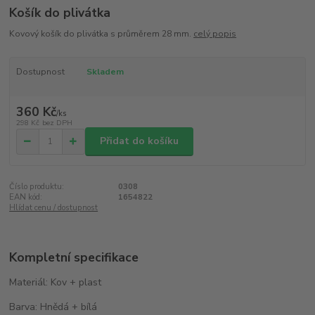
Košík do plivátka
Kovový košík do plivátka s průměrem 28 mm.
celý popis
Dostupnost
Skladem
360 Kč
/
ks
298 Kč
bez DPH
Přidat do košíku
Číslo produktu:
0308
EAN kód:
1654822
Hlídat cenu / dostupnost
Kompletní specifikace
Materiál: Kov + plast
Barva: Hnědá + bílá