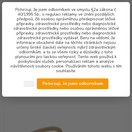
0
ks
+420 602 292 236
CZK
Potvrzuji, že jsem odborníkem ve smyslu §2a zákona č.
za
0,00 Kč
(Po-Pá, 8-16 hod.)
40/1995 Sb., o regulaci reklamy, ve znění pozdějších
předpisů, čili osobou oprávněnou předepisovat léčivé
přípravky, zdravotnické prostředky nebo diagnostické
Menu
zdravotnické prostředky nebo osobou oprávněnou léčivé
přípravky, zdravotnické prostředky nebo diagnostické
zdravotnické prostředky vydávat. Beru na vědomí, že
informace obsažené dále na těchto stránkách nejsou
Hledat
určeny široké (laické) veřejnosti, nýbrž zdravotnickým
odborníkům, a to se všemi riziky a důsledky z toho
plynoucími pro laickou veřejnost. Tento web používá k
poskytování služeb, personalizaci reklam a analýze
Úvod
DENTALNÍ HYGIENA
NSK koncovka V-P12 Satelec (3 ks)
návštěvnosti soubory cookie. Používáním tohoto webu s tím
souhlasíte.
NSK koncovka V-P12 Satelec (3
ks)
Potvrzuji, že jsem odborníkem