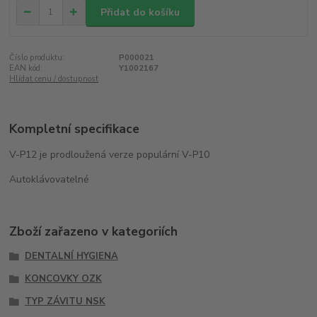
Přidat do košíku
Číslo produktu:
P000021
EAN kód:
Y1002167
Hlídat cenu / dostupnost
Kompletní specifikace
V-P12 je prodloužená verze populární V-P10
Autoklávovatelné
Zboží zařazeno v kategoriích
DENTALNÍ HYGIENA
KONCOVKY OZK
TYP ZÁVITU NSK