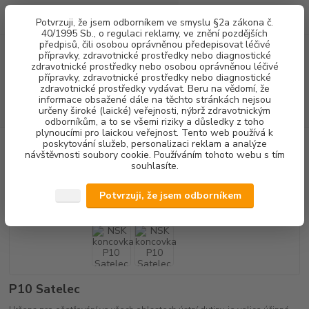
0
ks
+420 602 292 236
CZK
Potvrzuji, že jsem odborníkem ve smyslu §2a zákona č.
za
0,00 Kč
(Po-Pá, 8-16 hod.)
40/1995 Sb., o regulaci reklamy, ve znění pozdějších
předpisů, čili osobou oprávněnou předepisovat léčivé
přípravky, zdravotnické prostředky nebo diagnostické
Menu
zdravotnické prostředky nebo osobou oprávněnou léčivé
přípravky, zdravotnické prostředky nebo diagnostické
zdravotnické prostředky vydávat. Beru na vědomí, že
informace obsažené dále na těchto stránkách nejsou
Hledat
určeny široké (laické) veřejnosti, nýbrž zdravotnickým
odborníkům, a to se všemi riziky a důsledky z toho
plynoucími pro laickou veřejnost. Tento web používá k
poskytování služeb, personalizaci reklam a analýze
Úvod
DENTALNÍ HYGIENA
NSK koncovka P10 Satelec
návštěvnosti soubory cookie. Používáním tohoto webu s tím
souhlasíte.
NSK koncovka P10 Satelec
Potvrzuji, že jsem odborníkem
P10 Satelec