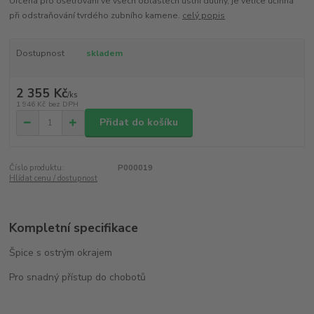
Určena pro ošetřování ve všech oblastech ústní dutiny, je velice účinná
při odstraňování tvrdého zubního kamene.
celý popis
Dostupnost
skladem
2 355 Kč
/
ks
1 946 Kč
bez DPH
Přidat do košíku
Číslo produktu:
P000019
Hlídat cenu / dostupnost
Kompletní specifikace
Špice s ostrým okrajem
Pro snadný přístup do chobotů