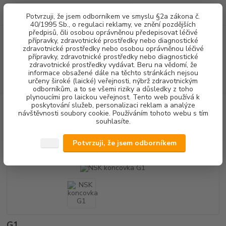
0
ks
+420 602 292 236
CZK
Potvrzuji, že jsem odborníkem ve smyslu §2a zákona č.
za
0,00 Kč
(Po-Pá, 8-16 hod.)
40/1995 Sb., o regulaci reklamy, ve znění pozdějších
předpisů, čili osobou oprávněnou předepisovat léčivé
přípravky, zdravotnické prostředky nebo diagnostické
Menu
zdravotnické prostředky nebo osobou oprávněnou léčivé
přípravky, zdravotnické prostředky nebo diagnostické
zdravotnické prostředky vydávat. Beru na vědomí, že
informace obsažené dále na těchto stránkách nejsou
Hledat
určeny široké (laické) veřejnosti, nýbrž zdravotnickým
odborníkům, a to se všemi riziky a důsledky z toho
plynoucími pro laickou veřejnost. Tento web používá k
poskytování služeb, personalizaci reklam a analýze
Úvod
DENTALNÍ HYGIENA
NSK koncovka G1
návštěvnosti soubory cookie. Používáním tohoto webu s tím
souhlasíte.
NSK koncovka G1
Potvrzuji, že jsem odborníkem
Akce
G1