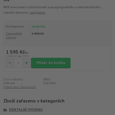
NSK koncovka k odstraňování supragingiválního a interdentálního
zubního kamene.
celý popis
Dostupnost
na dotaz
Cena před
1 650 Kč
slevou
1 595 Kč
/
ks
1 318 Kč
bez DPH
Přidat do košíku
Číslo produktu:
2032
EAN kód:
Z217101
Hlídat cenu / dostupnost
Zboží zařazeno v kategoriích
DENTALNÍ HYGIENA