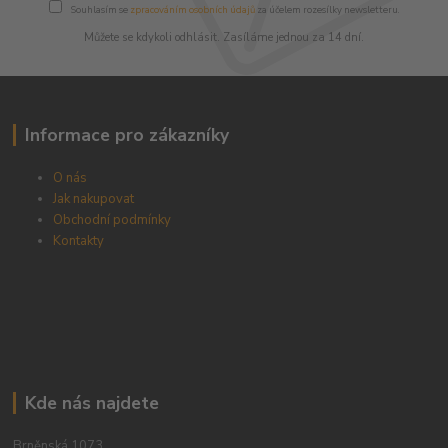
Souhlasím se
zpracováním osobních údajů
za účelem rozesílky newsletteru.
Můžete se kdykoli odhlásit. Zasíláme jednou za 14 dní.
Informace pro zákazníky
O nás
Jak nakupovat
Obchodní podmínky
Kontakty
Kde nás najdete
Brněnská 1073