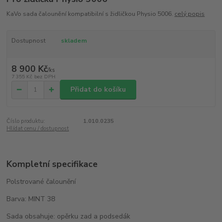
KaVo sada čalounění kompatibilní s židličkou Physio 5006.
celý popis
Dostupnost
skladem
8 900 Kč
/
ks
7 355 Kč
bez DPH
Přidat do košíku
Číslo produktu:
1.010.0235
Hlídat cenu / dostupnost
Kompletní specifikace
Polstrované čalounění
Barva: MINT 38
Sada obsahuje: opěrku zad a podsedák