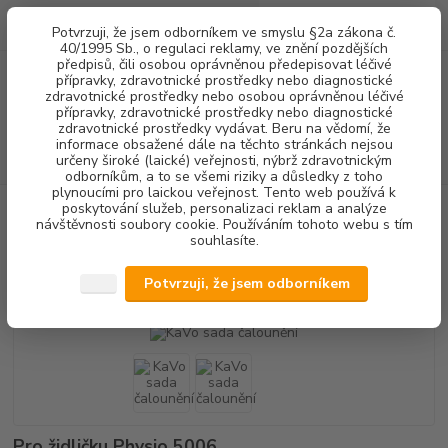
0
ks
+420 602 292 236
CZK
Potvrzuji, že jsem odborníkem ve smyslu §2a zákona č.
za
0,00 Kč
(Po-Pá, 8-16 hod.)
40/1995 Sb., o regulaci reklamy, ve znění pozdějších
předpisů, čili osobou oprávněnou předepisovat léčivé
přípravky, zdravotnické prostředky nebo diagnostické
Menu
zdravotnické prostředky nebo osobou oprávněnou léčivé
přípravky, zdravotnické prostředky nebo diagnostické
zdravotnické prostředky vydávat. Beru na vědomí, že
informace obsažené dále na těchto stránkách nejsou
Hledat
určeny široké (laické) veřejnosti, nýbrž zdravotnickým
odborníkům, a to se všemi riziky a důsledky z toho
plynoucími pro laickou veřejnost. Tento web používá k
poskytování služeb, personalizaci reklam a analýze
Úvod
VYBAVENÍ ORDINACE
ČALOUNĚNÍ
KaVo sada čalounění
návštěvnosti soubory cookie. Používáním tohoto webu s tím
souhlasíte.
KaVo sada čalounění
Potvrzuji, že jsem odborníkem
Novinka
Pro židličku Physio 5006