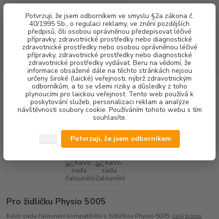
0
ks
+420 602 292 236
CZK
Potvrzuji, že jsem odborníkem ve smyslu §2a zákona č.
za
0,00 Kč
(Po-Pá, 8-16 hod.)
40/1995 Sb., o regulaci reklamy, ve znění pozdějších
předpisů, čili osobou oprávněnou předepisovat léčivé
Menu
přípravky, zdravotnické prostředky nebo diagnostické
zdravotnické prostředky nebo osobou oprávněnou léčivé
přípravky, zdravotnické prostředky nebo diagnostické
Hledat
zdravotnické prostředky vydávat. Beru na vědomí, že
informace obsažené dále na těchto stránkách nejsou
určeny široké (laické) veřejnosti, nýbrž zdravotnickým
Úvod
VYBAVENÍ ORDINACE
ČALOUNĚNÍ
KaVo sada čalounění
odborníkům, a to se všemi riziky a důsledky z toho
plynoucími pro laickou veřejnost. Tento web používá k
poskytování služeb, personalizaci reklam a analýze
KaVo sada čalounění
návštěvnosti soubory cookie. Používáním tohoto webu s tím
souhlasíte.
Novinka
Potvrzuji, že jsem odborníkem
Pro židličku Physio 5005
KaVo sada čalounění kompatibilní s židličkou Physio 5005.
celý popis