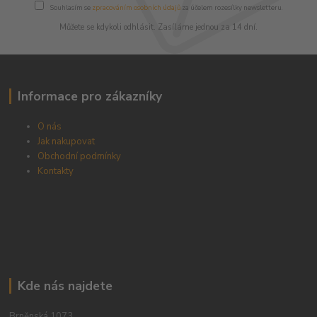
Souhlasím se
zpracováním osobních údajů
za účelem rozesílky newsletteru.
Můžete se kdykoli odhlásit. Zasíláme jednou za 14 dní.
Informace pro zákazníky
O nás
Jak nakupovat
Obchodní podmínky
Kontakty
Kde nás najdete
Brněnská 1073