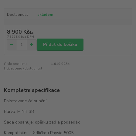
Dostupnost
skladem
8 900 Kč
/
ks
7 355 Kč
bez DPH
Přidat do košíku
Číslo produktu:
1.010.0234
Hlídat cenu / dostupnost
Kompletní specifikace
Polstrované čalounění
Barva: MINT 38
Sada obsahuje: opěrku zad a podsedák
Kompatibilní: s židličkou Physio 5005