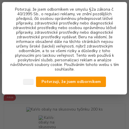
0
ks
+420 602 292 236
CZK
Potvrzuji, že jsem odborníkem ve smyslu §2a zákona č.
za
0,00 Kč
(Po-Pá, 8-16 hod.)
40/1995 Sb., o regulaci reklamy, ve znění pozdějších
předpisů, čili osobou oprávněnou předepisovat léčivé
přípravky, zdravotnické prostředky nebo diagnostické
Menu
zdravotnické prostředky nebo osobou oprávněnou léčivé
přípravky, zdravotnické prostředky nebo diagnostické
zdravotnické prostředky vydávat. Beru na vědomí, že
informace obsažené dále na těchto stránkách nejsou
Hledat
určeny široké (laické) veřejnosti, nýbrž zdravotnickým
odborníkům, a to se všemi riziky a důsledky z toho
plynoucími pro laickou veřejnost. Tento web používá k
poskytování služeb, personalizaci reklam a analýze
Úvod
RENTGENOLOGIE
OCHRANNÉ OBALY
KaVo obaly na
návštěvnosti soubory cookie. Používáním tohoto webu s tím
skusovou tyčinku 200 ks
souhlasíte.
KaVo obaly na skusovou tyčinku
Potvrzuji, že jsem odborníkem
200 ks
Akce