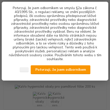
0
ks
+420 602 292 236
CZK
Potvrzuji, že jsem odborníkem ve smyslu §2a zákona č.
za
0,00 Kč
(Po-Pá, 8-16 hod.)
40/1995 Sb., o regulaci reklamy, ve znění pozdějších
předpisů, čili osobou oprávněnou předepisovat léčivé
přípravky, zdravotnické prostředky nebo diagnostické
Menu
zdravotnické prostředky nebo osobou oprávněnou léčivé
přípravky, zdravotnické prostředky nebo diagnostické
zdravotnické prostředky vydávat. Beru na vědomí, že
informace obsažené dále na těchto stránkách nejsou
Hledat
určeny široké (laické) veřejnosti, nýbrž zdravotnickým
odborníkům, a to se všemi riziky a důsledky z toho
plynoucími pro laickou veřejnost. Tento web používá k
poskytování služeb, personalizaci reklam a analýze
Úvod
RENTGENOLOGIE
OCHRANNÉ OBALY
KaVo hygienické obaly
návštěvnosti soubory cookie. Používáním tohoto webu s tím
pro paměťové fólie 200 ks
souhlasíte.
KaVo hygienické obaly pro
Potvrzuji, že jsem odborníkem
paměťové fólie 200 ks