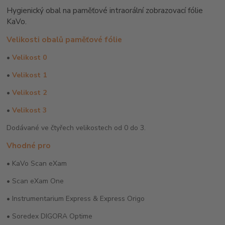
Hygienický obal na paměťové intraorální zobrazovací fólie
KaVo.
Velikosti obalů paměťové fólie
•
Velikost 0
•
Velikost 1
•
Velikost 2
•
Velikost 3
Dodávané ve čtyřech velikostech od 0 do 3.
Vhodné pro
•
KaVo Scan eXam
•
Scan eXam One
• Instrumentarium Express & Express Origo
•
Soredex DIGORA Optime