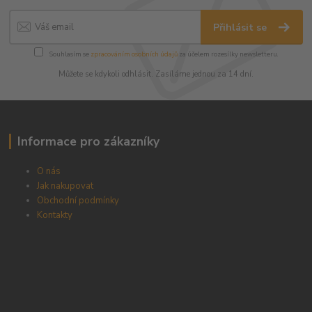
Přihlásit se
Souhlasím se
zpracováním osobních údajů
za účelem rozesílky newsletteru.
Můžete se kdykoli odhlásit. Zasíláme jednou za 14 dní.
Informace pro zákazníky
O nás
Jak nakupovat
Obchodní podmínky
Kontakty