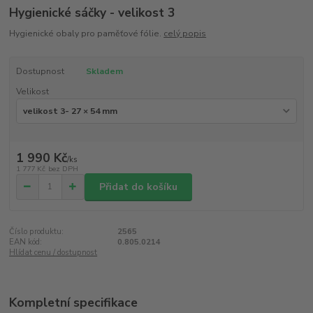
Hygienické sáčky - velikost 3
Hygienické obaly pro paměťové fólie.
celý popis
Dostupnost
Skladem
Velikost
1 990 Kč
/
ks
1 777 Kč
bez DPH
Přidat do košíku
Číslo produktu:
2565
EAN kód:
0.805.0214
Hlídat cenu / dostupnost
Kompletní specifikace