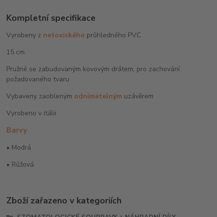
Kompletní specifikace
Vyrobeny z
netoxického
průhledného PVC
15 cm
Pružné se zabudovaným kovovým drátem, pro zachování
požadovaného tvaru
Vybaveny zaobleným
odnímatelným
uzávěrem
Vyrobeno v itálii
Barvy
• Modrá
• Růžová
Zboží zařazeno v kategoriích