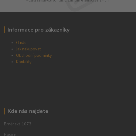
Můžete se kdykoli odhlásit. Zasíláme jednou za 14 dní.
Informace pro zákazníky
O nás
Jak nakupovat
Obchodní podmínky
Kontakty
Kde nás najdete
Brněnská 1073
Rosice