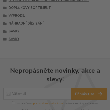
STOMATOLOGICKÉ SOUPRAVY + NÁHRADNÍ DÍLY
DOPLŇKOVÝ SORTIMENT
VÝPRODEJ
NÁHRADNÍ DÍLY SÁNÍ
SAVKY
SAVKY
Nepropásněte novinky, akce a
slevy!
Přihlásit se
Souhlasím se
zpracováním osobních údajů
za účelem rozesílky newsletteru.