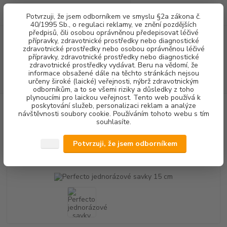
0
ks
+420 602 292 236
CZK
Potvrzuji, že jsem odborníkem ve smyslu §2a zákona č.
za
0,00 Kč
(Po-Pá, 8-16 hod.)
40/1995 Sb., o regulaci reklamy, ve znění pozdějších
předpisů, čili osobou oprávněnou předepisovat léčivé
přípravky, zdravotnické prostředky nebo diagnostické
Menu
zdravotnické prostředky nebo osobou oprávněnou léčivé
přípravky, zdravotnické prostředky nebo diagnostické
zdravotnické prostředky vydávat. Beru na vědomí, že
informace obsažené dále na těchto stránkách nejsou
Hledat
určeny široké (laické) veřejnosti, nýbrž zdravotnickým
odborníkům, a to se všemi riziky a důsledky z toho
plynoucími pro laickou veřejnost. Tento web používá k
poskytování služeb, personalizaci reklam a analýze
Úvod
STOMATOLOGICKÉ SOUPRAVY + NÁHRADNÍ DÍLY
NÁHRADNÍ
návštěvnosti soubory cookie. Používáním tohoto webu s tím
DÍLY SÁNÍ
SAVKY
Perfecto jednorázové savky 15 cm
souhlasíte.
Perfecto jednorázové savky 15 cm
Potvrzuji, že jsem odborníkem
Akce