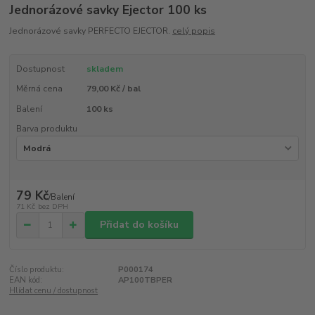
Jednorázové savky Ejector 100 ks
Jednorázové savky PERFECTO EJECTOR.
celý popis
Dostupnost
skladem
Měrná cena
79,00 Kč / bal
Balení
100 ks
Barva produktu
79 Kč
/
Balení
71 Kč
bez DPH
Přidat do košíku
Číslo produktu:
P000174
EAN kód:
AP100TBPER
Hlídat cenu / dostupnost