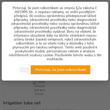
0
ks
+420 602 292 236
CZK
Potvrzuji, že jsem odborníkem ve smyslu §2a zákona č.
za
0,00 Kč
(Po-Pá, 8-16 hod.)
40/1995 Sb., o regulaci reklamy, ve znění pozdějších
předpisů, čili osobou oprávněnou předepisovat léčivé
přípravky, zdravotnické prostředky nebo diagnostické
Menu
zdravotnické prostředky nebo osobou oprávněnou léčivé
přípravky, zdravotnické prostředky nebo diagnostické
zdravotnické prostředky vydávat. Beru na vědomí, že
informace obsažené dále na těchto stránkách nejsou
Hledat
určeny široké (laické) veřejnosti, nýbrž zdravotnickým
odborníkům, a to se všemi riziky a důsledky z toho
plynoucími pro laickou veřejnost. Tento web používá k
poskytování služeb, personalizaci reklam a analýze
Úvod
STERILIZACE
INFUZNÍ SETY
NSK infuzní set pro Surgic Pro
návštěvnosti soubory cookie. Používáním tohoto webu s tím
souhlasíte.
NSK infuzní set pro Surgic Pro
Potvrzuji, že jsem odborníkem
Irrigation tube set