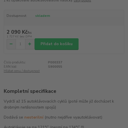
1 ks opakovaně autoklávovatelné hadičky.
celý popis
Dostupnost
skladem
2 090 Kč
/
ks
1 727 Kč
bez DPH
Přidat do košíku
Číslo produktu:
P000337
EAN kód:
S900055
Hlídat cenu / dostupnost
Kompletní specifikace
Vydrží až 15 autoklávovacích cyklů (poté může již docházet k
drobným netěsnostem spojů)
Dodává se
nesterilní
(nutno nejdříve vyautoklávovat)
Autoklávuje se na 121°C (nesmí na 134°C !!)