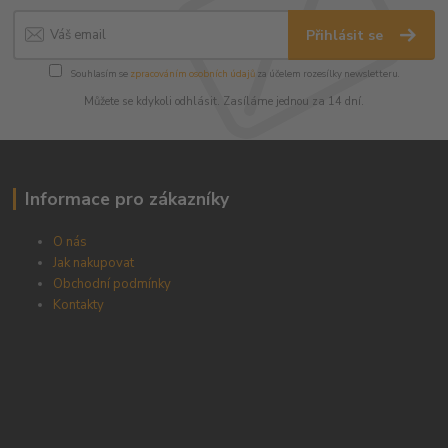
Přihlásit se
Souhlasím se
zpracováním osobních údajů
za účelem rozesílky newsletteru.
Můžete se kdykoli odhlásit. Zasíláme jednou za 14 dní.
Informace pro zákazníky
O nás
Jak nakupovat
Obchodní podmínky
Kontakty