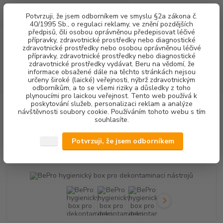
0
ks
+420 602 292 236
CZK
Potvrzuji, že jsem odborníkem ve smyslu §2a zákona č.
za
0,00 Kč
(Po-Pá, 8-16 hod.)
40/1995 Sb., o regulaci reklamy, ve znění pozdějších
předpisů, čili osobou oprávněnou předepisovat léčivé
přípravky, zdravotnické prostředky nebo diagnostické
Menu
zdravotnické prostředky nebo osobou oprávněnou léčivé
přípravky, zdravotnické prostředky nebo diagnostické
zdravotnické prostředky vydávat. Beru na vědomí, že
informace obsažené dále na těchto stránkách nejsou
Hledat
určeny široké (laické) veřejnosti, nýbrž zdravotnickým
odborníkům, a to se všemi riziky a důsledky z toho
plynoucími pro laickou veřejnost. Tento web používá k
poskytování služeb, personalizaci reklam a analýze
Úvod
DEZINFEKCE
DEZINFEKCE NÁSTROJŮ
BePro hygienický box
návštěvnosti soubory cookie. Používáním tohoto webu s tím
pro dekontaminaci nástrojů
souhlasíte.
BePro hygienický box pro
Potvrzuji, že jsem odborníkem
dekontaminaci nástrojů