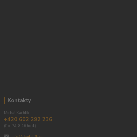
Kontakty
Michal Kachlík
+420 602 292 236
(Po-Pá, 8-16 hod.)
info@dental2k.cz