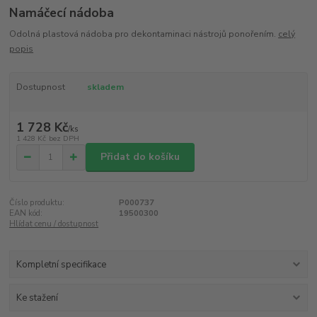
Namáčecí nádoba
Odolná plastová nádoba pro dekontaminaci nástrojů ponořením.
celý
popis
Dostupnost
skladem
1 728 Kč
/
ks
1 428 Kč
bez DPH
Přidat do košíku
Číslo produktu:
P000737
EAN kód:
19500300
Hlídat cenu / dostupnost
Kompletní specifikace
Ke stažení