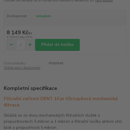
Obsah se skládá ze tří filtračních nádob o velikosti 10.
celý popis
Dostupnost
skladem
8 149 Kč
/
ks
6 735 Kč
bez DPH
Přidat do košíku
Číslo produktu:
P000049
Hlídat cenu / dostupnost
Kompletní specifikace
Filtrační zařízení DENT 10 je třístupňová mechanická
filtrace.
Skládá se ze dvou mechanických filtračních vložek o
propustnostech 5 mikron a 1 mikron a filtrační vložky aktivní uhlí
blok o propustnosti 5 mikron.