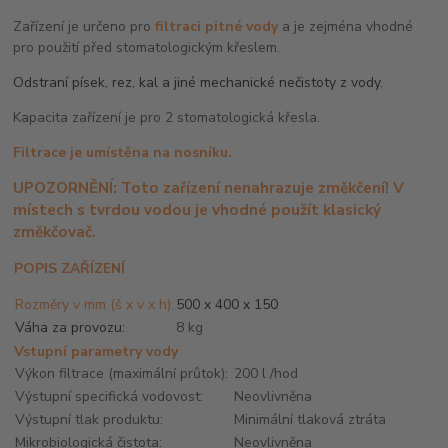
Zařízení je určeno pro
filtraci pitné vody
a je zejména vhodné
pro použití před stomatologickým křeslem.
Odstraní písek, rez, kal a jiné mechanické nečistoty z vody.
Kapacita zařízení je pro 2 stomatologická křesla.
Filtrace je umístěna na nosníku.
UPOZORNĚNÍ:
Toto zařízení nenahrazuje změkčení! V
místech s tvrdou vodou je vhodné použít klasický
změkčovač.
POPIS ZAŘÍZENÍ
Rozměry v mm (š x v x h):
500 x 400 x 150
Váha za provozu:
8 kg
Vstupní parametry vody
Výkon filtrace (maximální průtok):
200 l /hod
Výstupní specifická vodovost:
Neovlivněna
Výstupní tlak produktu:
Minimální tlaková ztráta
Mikrobiologická čistota:
Neovlivněna