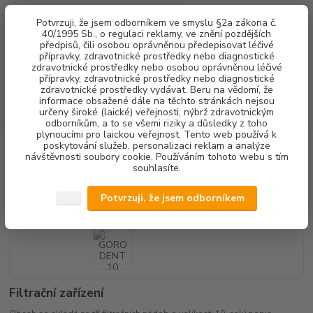
0
ks
+420 602 292 236
CZK
Potvrzuji, že jsem odborníkem ve smyslu §2a zákona č.
za
0,00 Kč
(Po-Pá, 8-16 hod.)
40/1995 Sb., o regulaci reklamy, ve znění pozdějších
předpisů, čili osobou oprávněnou předepisovat léčivé
přípravky, zdravotnické prostředky nebo diagnostické
Menu
zdravotnické prostředky nebo osobou oprávněnou léčivé
přípravky, zdravotnické prostředky nebo diagnostické
zdravotnické prostředky vydávat. Beru na vědomí, že
informace obsažené dále na těchto stránkách nejsou
Hledat
určeny široké (laické) veřejnosti, nýbrž zdravotnickým
odborníkům, a to se všemi riziky a důsledky z toho
plynoucími pro laickou veřejnost. Tento web používá k
poskytování služeb, personalizaci reklam a analýze
Úvod
STERILIZACE
FILTRAČNÍ ZAŘÍZENÍ
GORO DENT 10
návštěvnosti soubory cookie. Používáním tohoto webu s tím
souhlasíte.
GORO DENT 10
Potvrzuji, že jsem odborníkem
Filtrační zařízení