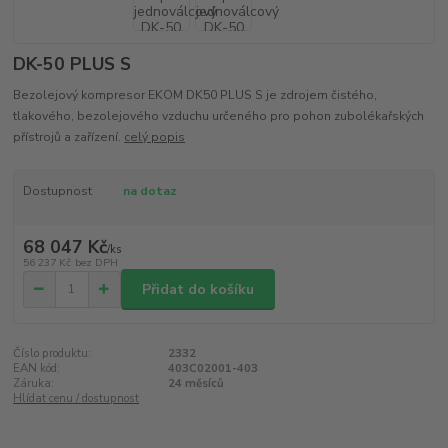
DK-50 PLUS S
Bezolejový kompresor EKOM DK50 PLUS S je zdrojem čistého,
tlakového, bezolejového vzduchu určeného pro pohon zubolékařských
přístrojů a zařízení.
celý popis
Dostupnost
na dotaz
68 047 Kč
/
ks
56 237 Kč
bez DPH
Přidat do košíku
Číslo produktu:
2332
EAN kód:
403C02001-403
Záruka:
24 měsíců
Hlídat cenu / dostupnost