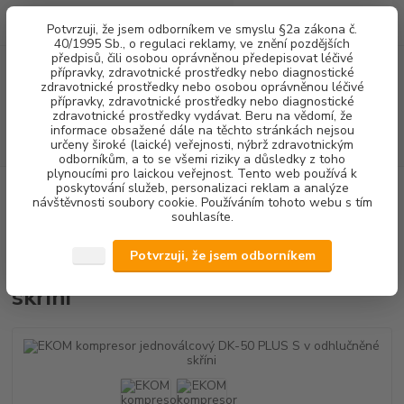
0
ks
+420 602 292 236
CZK
Potvrzuji, že jsem odborníkem ve smyslu §2a zákona č.
za
0,00 Kč
(Po-Pá, 8-16 hod.)
40/1995 Sb., o regulaci reklamy, ve znění pozdějších
předpisů, čili osobou oprávněnou předepisovat léčivé
přípravky, zdravotnické prostředky nebo diagnostické
Menu
zdravotnické prostředky nebo osobou oprávněnou léčivé
přípravky, zdravotnické prostředky nebo diagnostické
zdravotnické prostředky vydávat. Beru na vědomí, že
informace obsažené dále na těchto stránkách nejsou
Hledat
určeny široké (laické) veřejnosti, nýbrž zdravotnickým
odborníkům, a to se všemi riziky a důsledky z toho
plynoucími pro laickou veřejnost. Tento web používá k
poskytování služeb, personalizaci reklam a analýze
Úvod
PŘÍSTROJOVÉ VYBAVENÍ
KOMPRESORY
EKOM kompresor
návštěvnosti soubory cookie. Používáním tohoto webu s tím
jednoválcový DK-50 PLUS S v odhlučněné skříni
souhlasíte.
EKOM kompresor jednoválcový
Potvrzuji, že jsem odborníkem
DK-50 PLUS S v odhlučněné
skříni