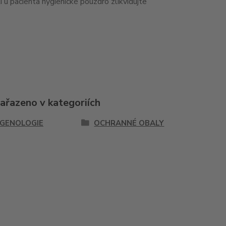
í u pacienta hygienické pouzdro zlikvidujte
zařazeno v kategoriích
GENOLOGIE
OCHRANNÉ OBALY