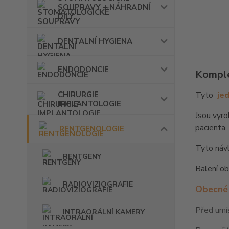
SOUPRAVY + NÁHRADNÍ
DÍLY
DENTALNÍ HYGIENA
ENDODONCIE
Komple
CHIRURGIE
Tyto
je
IMPLANTOLOGIE
Jsou vyr
pacienta
RENTGENOLOGIE
Tyto návl
RENTGENY
Balení o
RADIOVIZIOGRAFIE
Obecné 
Před umís
INTRAORÁLNÍ KAMERY