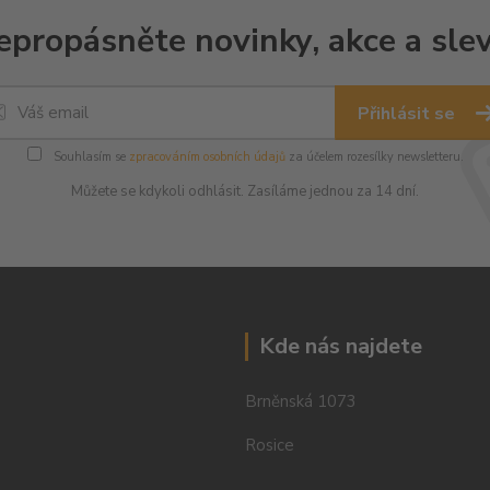
epropásněte novinky, akce a slev
Přihlásit se
Souhlasím se
zpracováním osobních údajů
za účelem rozesílky newsletteru.
Můžete se kdykoli odhlásit. Zasíláme jednou za 14 dní.
Kde nás najdete
Brněnská 1073
Rosice