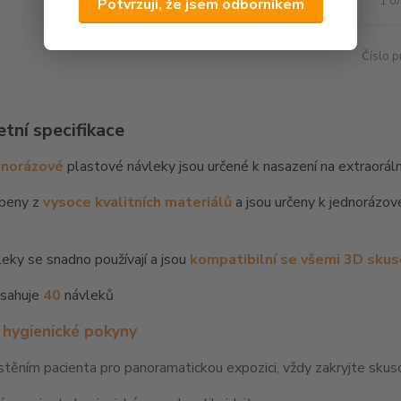
1 0
Potvrzuji, že jsem odborníkem
Číslo p
tní specifikace
dnorázové
plastové návleky jsou určené k nasazení na extraorál
obeny z
vysoce kvalitních materiálů
a jsou určeny k jednorázov
eky se snadno používají a jsou
kompatibilní se všemi 3D sku
bsahuje
40
návleků
hygienické pokyny
těním pacienta pro panoramatickou expozici, vždy zakryjte sku