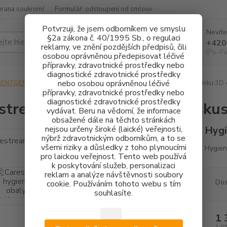
hrana soukromí
Formulář: odstoupení od smlouv
Potvrzuji, že jsem odborníkem ve smyslu
Nevíte
§2a zákona č. 40/1995 Sb., o regulaci
Hledat
+420
reklamy, ve znění pozdějších předpisů, čili
(Po-Pá
osobou oprávněnou předepisovat léčivé
přípravky, zdravotnické prostředky nebo
diagnostické zdravotnické prostředky
nebo osobou oprávněnou léčivé
RENTGENOLOGIE
Carestream hygienické obaly na skusovací tyčinku 3D 
přípravky, zdravotnické prostředky nebo
diagnostické zdravotnické prostředky
stream hygienické obaly na skus
vydávat. Beru na vědomí, že informace
obsažené dále na těchto stránkách
nejsou určeny široké (laické) veřejnosti,
Hygi
nýbrž zdravotnickým odborníkům, a to se
všemi riziky a důsledky z toho plynoucími
Hygien
pro laickou veřejnost. Tento web používá
k poskytování služeb, personalizaci
reklam a analýze návštěvnosti soubory
Dos
cookie. Používáním tohoto webu s tím
souhlasíte.
1 