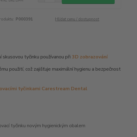
74 Kč
bez DPH
roduktu:
P000391
Hlídat cenu / dostupnost
ní skusovou tyčinku používanou při
3D zobrazování
ému použití, což zajišťuje maximální hygienu a bezpečnost
sovacími tyčinkami Carestream Dental
sovací tyčinku novým hygienickým obalem