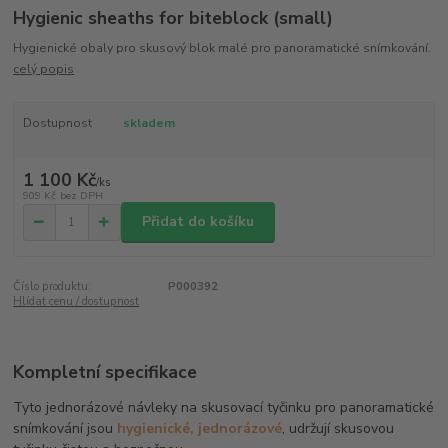
Hygienic sheaths for biteblock (small)
Hygienické obaly pro skusový blok malé pro panoramatické snímkování.
celý popis
Dostupnost
skladem
1 100 Kč
/
ks
909 Kč
bez DPH
Přidat do košíku
Číslo produktu:
P000392
Hlídat cenu / dostupnost
Kompletní specifikace
Tyto jednorázové návleky na skusovací tyčinku pro panoramatické
snímkování jsou
hygienické, jednorázové
, udržují skusovou