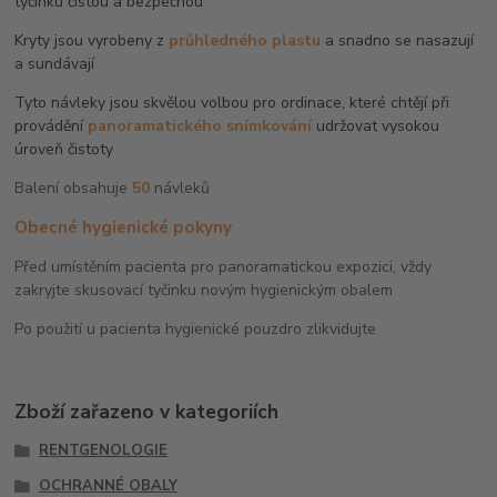
tyčinku čistou a bezpečnou
Kryty jsou vyrobeny z
průhledného plastu
a snadno se nasazují
a sundávají
Tyto návleky jsou skvělou volbou pro ordinace, které chtějí při
provádění
panoramatického snímkování
udržovat vysokou
úroveň čistoty
Balení obsahuje
50
návleků
Obecné hygienické pokyny
Před umístěním pacienta pro panoramatickou expozici, vždy
zakryjte skusovací tyčinku novým hygienickým obalem
Po použití u pacienta hygienické pouzdro zlikvidujte
Zboží zařazeno v kategoriích
RENTGENOLOGIE
OCHRANNÉ OBALY