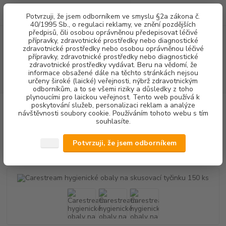
0
ks
+420 602 292 236
CZK
Potvrzuji, že jsem odborníkem ve smyslu §2a zákona č.
za
0,00 Kč
(Po-Pá, 8-16 hod.)
40/1995 Sb., o regulaci reklamy, ve znění pozdějších
předpisů, čili osobou oprávněnou předepisovat léčivé
přípravky, zdravotnické prostředky nebo diagnostické
Menu
zdravotnické prostředky nebo osobou oprávněnou léčivé
přípravky, zdravotnické prostředky nebo diagnostické
zdravotnické prostředky vydávat. Beru na vědomí, že
informace obsažené dále na těchto stránkách nejsou
Hledat
určeny široké (laické) veřejnosti, nýbrž zdravotnickým
odborníkům, a to se všemi riziky a důsledky z toho
plynoucími pro laickou veřejnost. Tento web používá k
poskytování služeb, personalizaci reklam a analýze
Úvod
RENTGENOLOGIE
Carestream hygienické obaly na skusovací
návštěvnosti soubory cookie. Používáním tohoto webu s tím
tyčinku 150 ks
souhlasíte.
Carestream hygienické obaly na
Potvrzuji, že jsem odborníkem
skusovací tyčinku 150 ks