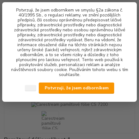
0
ks
+420 602 292 236
CZK
Potvrzuji, že jsem odborníkem ve smyslu §2a zákona č.
za
0,00 Kč
(Po-Pá, 8-16 hod.)
40/1995 Sb., o regulaci reklamy, ve znění pozdějších
předpisů, čili osobou oprávněnou předepisovat léčivé
přípravky, zdravotnické prostředky nebo diagnostické
Menu
zdravotnické prostředky nebo osobou oprávněnou léčivé
přípravky, zdravotnické prostředky nebo diagnostické
zdravotnické prostředky vydávat. Beru na vědomí, že
informace obsažené dále na těchto stránkách nejsou
Hledat
určeny široké (laické) veřejnosti, nýbrž zdravotnickým
odborníkům, a to se všemi riziky a důsledky z toho
plynoucími pro laickou veřejnost. Tento web používá k
poskytování služeb, personalizaci reklam a analýze
Úvod
RENTGENOLOGIE
Carestream paměťové fólie CS 7200
návštěvnosti soubory cookie. Používáním tohoto webu s tím
souhlasíte.
Carestream paměťové fólie CS
7200
Potvrzuji, že jsem odborníkem