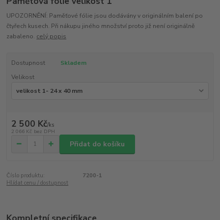
Pamětová fólie velikost 1
UPOZORNĚNÍ: Paměťové fólie jsou dodávány v originálním balení po
čtyřech kusech. Při nákupu jiného množství proto již není originálně
zabaleno.
celý popis
Dostupnost
Skladem
Velikost
2 500 Kč
/
ks
2 066 Kč
bez DPH
Přidat do košíku
Číslo produktu:
7200-1
Hlídat cenu / dostupnost
Kompletní specifikace